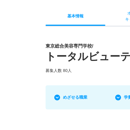
基本
情報
キ
東京総合美容専門学校/
トータルビュー
募集人数 80人
めざせる職業
学