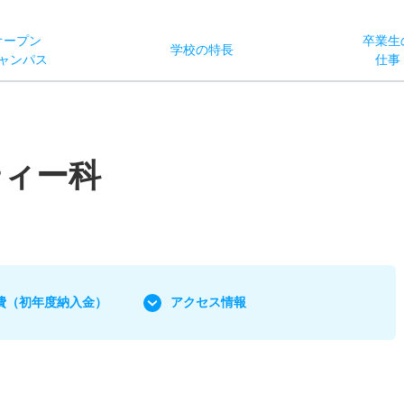
オー
プン
卒業生
学校
の
特長
ャン
パス
仕事
ティー科
費
（初年度納入金）
アクセス情報