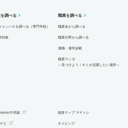
校を調べる
職業を調べる
キャンパスを調べる（専門学校）
職業名から調べる
界特集
職業分野から調べる
適職・適学診断
職業マンガ
～見つけよう！キミが活躍したい場所～
ademic中高版
進路マップ マナトレ
ナビ
タイピング