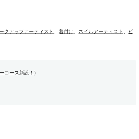
ークアップアーティスト
、
着付け
、
ネイルアーティスト
、
ビ
ィーコース新設！)