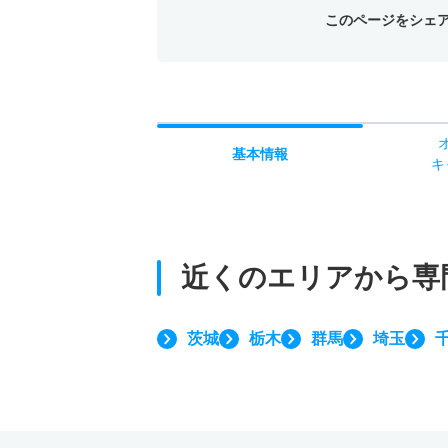
このページをシェ
基本
情報
キ
近くのエリアから
専
茨城
栃木
群馬
埼玉