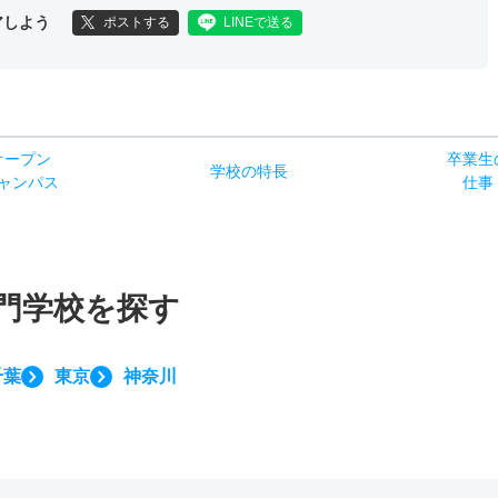
アしよう
ポストする
LINEで送る
オー
プン
卒業生
学校
の
特長
ャン
パス
仕事
門学校を探す
千葉
東京
神奈川