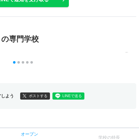
メの専門学校
アしよう
ポストする
LINEで送る
オー
プン
学校
の
特長