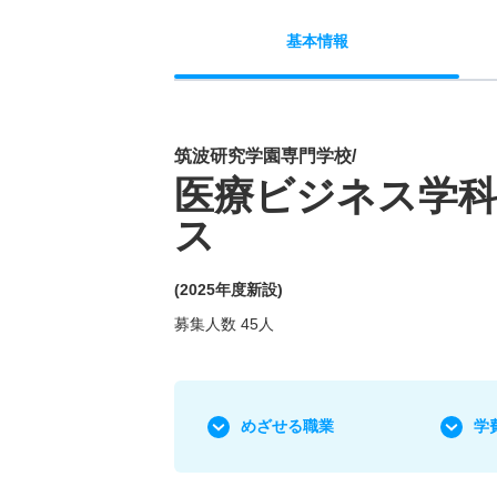
基本
情報
筑波研究学園専門学校/
医療ビジネス学科
ス
(2025年度新設)
募集人数 45人
めざせる職業
学