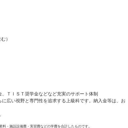
）
含む）
金、ＴＩＳＴ奨学金などなど充実のサポート体制
らに広い視野と専門性を追求する上級科です。納入金等は、お
。
業料・施設設備費・実習費などの学費を合計したものです。