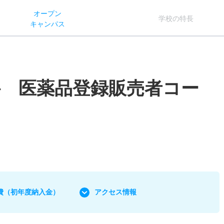
オー
プン
学校
の
特長
キャン
パス
 医薬品登録販売者コー
費
（初年度納入金）
アクセス情報