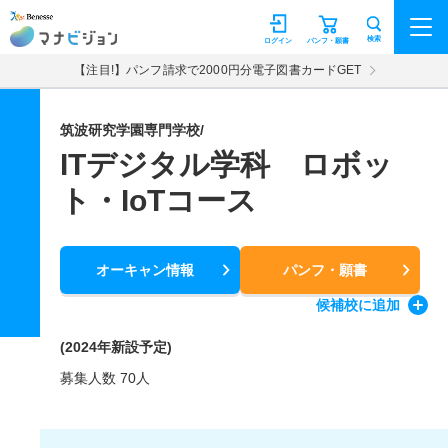
マナビジョン
検索
ログイン
パンフ・願書
【注目!】パンフ請求で2000円分電子図書カードGET
筑波研究学園専門学校/
ITデジタル学科 ロボッ
ト・IoTコース
オーキャン情報
パンフ・願書
候補校
に追加
(2024年新設予定)
募集人数 70人