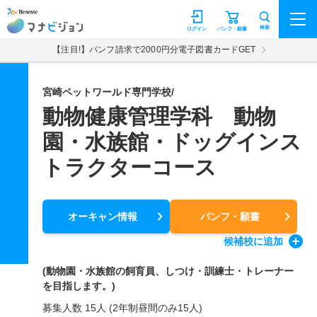
マナビジョン
検索
ログイン
パンフ・願書
【注目!】パンフ請求で2000円分電子図書カードGET
宮崎ペットワールド専門学校/
動物健康管理学科 動物
園・水族館・ドッグインス
トラクターコース
オーキャン情報
パンフ・願書
候補校
に追加
(動物園・水族館の飼育員、しつけ・訓練士・トレーナー
を目指します。)
募集人数 15人 (2年制昼間のみ15人)