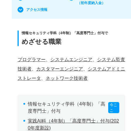
（初年度納入金）
アクセス情報
情報セキュリティ学科（4年制）「高度専門士」付与で
めざせる職業
プログラマー
、
システムエンジニア
、
システム監査
技術者
、
カスタマーエンジニア
、
システムアドミニ
ストレータ
、
ネットワーク技術者
情報セキュリティ学科（4年制）「高
今こ
こ
度専門士」付与
実践AI科（4年制）「高度専門士」付与(202
0年度新設)