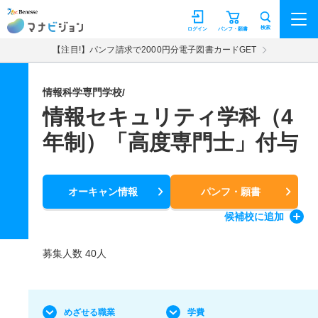
マナビジョン
検索
ログイン
パンフ・願書
【注目!】パンフ請求で2000円分電子図書カードGET
情報科学専門学校/
情報セキュリティ学科（4
年制）「高度専門士」付与
オーキャン情報
パンフ・願書
候補校
に追加
募集人数 40人
めざせる職業
学費