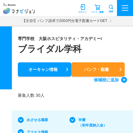
マナビジョン
検索
ログイン
パンフ・願書
【注目!】パンフ請求で2000円分電子図書カードGET
専門学校 大阪ホスピタリティ・アカデミー/
ブライダル学科
オーキャン情報
パンフ・願書
候補校
に追加
募集人数 30人
めざせる職業
学費
（初年度納入金）
アクセス情報