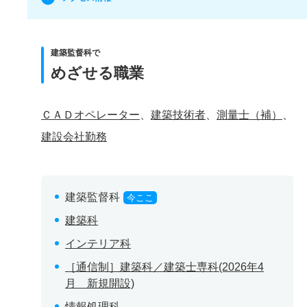
建築監督科で
めざせる職業
ＣＡＤオペレーター
、
建築技術者
、
測量士（補）
、
建設会社勤務
建築監督科
今ここ
建築科
インテリア科
［通信制］建築科／建築士専科(2026年4
月 新規開設)
情報処理科