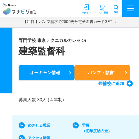
マナビジョン
検索
ログイン
パンフ・願書
【注目!】パンフ請求で2000円分電子図書カードGET
専門学校 東京テクニカルカレッジ/
建築監督科
オーキャン情報
パンフ・願書
候補校
に追加
募集人数 30人 (４年制)
めざせる職業
学費
（初年度納入金）
アクセス情報