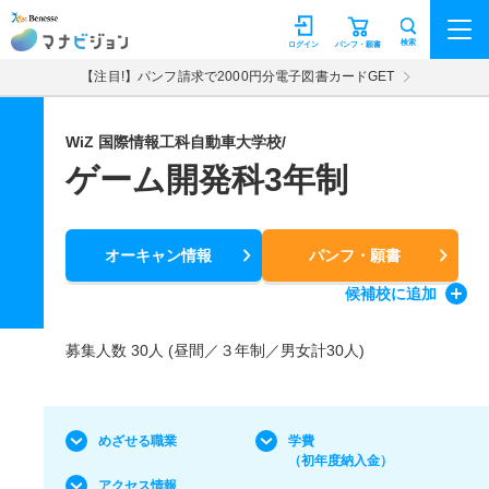
マナビジョン
検索
ログイン
パンフ・願書
【注目!】パンフ請求で2000円分電子図書カードGET
WiZ 国際情報工科自動車大学校/
ゲーム開発科3年制
オーキャン情報
パンフ・願書
候補校
に追加
募集人数 30人 (昼間／３年制／男女計30人)
めざせる職業
学費
（初年度納入金）
アクセス情報