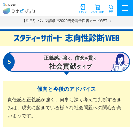
マナビジョン
検索
ログイン
パンフ・願書
【注目!】パンフ請求で2000円分電子図書カードGET
正義感
強
信念
貫
が
く、
を
く
5
社会貢献
タイプ
傾向と今後のアドバイス
責任感と正義感が強く、何事も深く考えて判断するき
みは、現実に起きている様々な社会問題への関心が高
いようです。