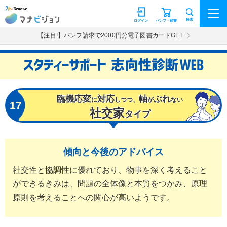
マナビジョン
検索
ログイン
パンフ・願書
【注目!】パンフ請求で2000円分電子図書カードGET
臨機応変
対応
軸
ぶれ
に
しつつ、
が
ない
17
社交家
タイプ
傾向と今後のアドバイス
社交性と協調性に優れており、物事を深く考えること
ができるきみは、問題の全体像と本質をつかみ、原理
原則を考えることへの関心が高いようです。