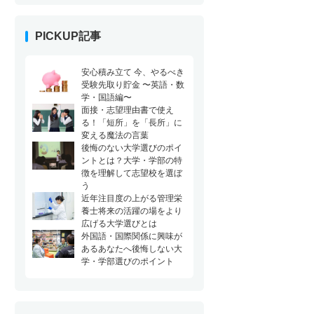
PICKUP記事
安心積み立て 今、やるべき
受験先取り貯金 〜英語・数
学・国語編〜
面接・志望理由書で使え
る！「短所」を「長所」に
変える魔法の言葉
後悔のない大学選びのポイ
ントとは？大学・学部の特
徴を理解して志望校を選ぼ
う
近年注目度の上がる管理栄
養士将来の活躍の場をより
広げる大学選びとは
外国語・国際関係に興味が
あるあなたへ後悔しない大
学・学部選びのポイント