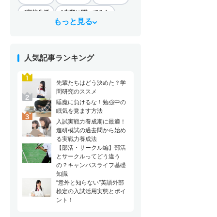
#高校生活
#先輩に聞いてみた
もっと見る
#学問
#文理選択
#進路選択
#大学生活
#長期休み
#家庭
人気記事ランキング
#高校生あるある
#模試
#定期テスト
#教科
先輩たちはどう決めた？学
#お悩み相談室
#就職
問研究のススメ
睡魔に負けるな！勉強中の
#仕事・職業
#高1向け
#高2向け
眠気を覚ます方法
#高3向け
入試実戦力養成期に最適！
進研模試の過去問から始め
る実戦力養成法
【部活・サークル編】部活
とサークルってどう違う
の？キャンパスライフ基礎
知識
“意外と知らない”英語外部
検定の入試活用実態とポイ
ント！