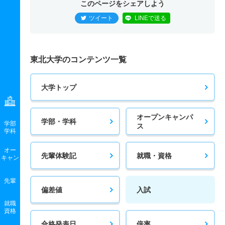
このページをシェアしよう
ツイート
LINEで送る
東北大学のコンテンツ一覧
大学トップ
オープンキャンパ
学部・学科
学部
ス
学科
オー
先輩体験記
就職・資格
キャン
先輩
偏差値
入試
就職
資格
合格発表日
倍率