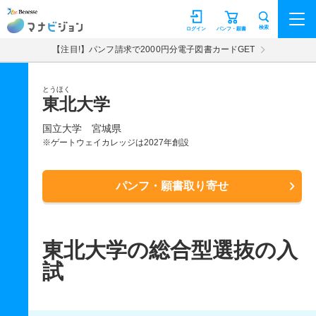
マナビジョン
検索
ログイン
パンフ・願書
【注目!】パンフ請求で2000円分電子図書カードGET
とうほく
東北大学
国立大学
宮城県
※ゲートウェイカレッジは2027年創設
パンフ・願書取り寄せ
東北大学の総合型選抜の入
試