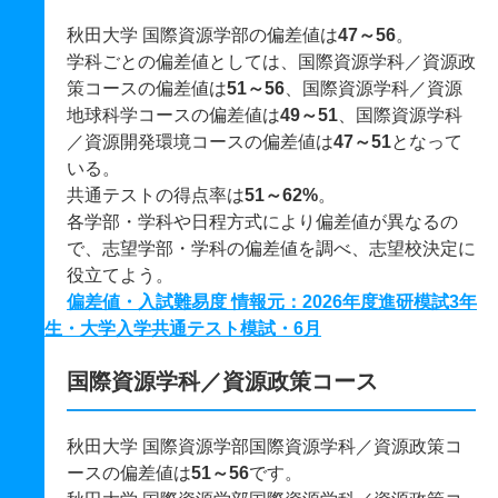
秋田大学 国際資源学部の偏差値は
47～56
。
学科ごとの偏差値としては、国際資源学科／資源政
策コースの偏差値は
51～56
、国際資源学科／資源
地球科学コースの偏差値は
49～51
、国際資源学科
／資源開発環境コースの偏差値は
47～51
となって
いる。
共通テストの得点率は
51～62%
。
各学部・学科や日程方式により偏差値が異なるの
で、志望学部・学科の偏差値を調べ、志望校決定に
役立てよう。
偏差値・入試難易度 情報元：2026年度進研模試3年
生・大学入学共通テスト模試・6月
国際資源学科／資源政策コース
秋田大学 国際資源学部国際資源学科／資源政策コ
ースの偏差値は
51～56
です。