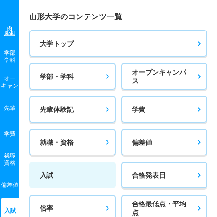
山形大学のコンテンツ一覧
大学トップ
学部
学科
オープンキャンパ
学部・学科
オー
ス
キャン
先輩
先輩体験記
学費
学費
就職・資格
偏差値
就職
資格
入試
合格発表日
偏差値
合格最低点・平均
倍率
入試
点