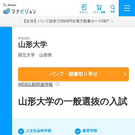
マナビジョン
検索
ログイン
パンフ・願書
【注目!】パンフ請求で2000円分電子図書カードGET
やまがた
山形大学
国立大学
山形県
パンフ・願書取り寄せ
WEB出願関連情報
山形大学の一般選抜の入試
人文社会科学部
教育学部