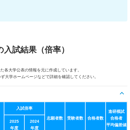
の入試結果（倍率）
した各大学公表の情報を元に作成しています。
必ず大学ホームページなどで詳細を確認してください。
入試倍率
進研模試
志願者数
受験者数
合格者数
合格者
2025
2024
平均偏差値
年度
年度