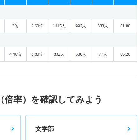
3倍
2.60倍
1115人
992人
333人
61.80
4.40倍
3.80倍
832人
336人
77人
66.20
（倍率）を確認してみよう
文学部