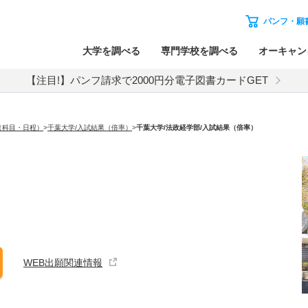
パンフ・願
大学を調べる
専門学校を調べる
オーキャン
【注目!】パンフ請求で2000円分電子図書カードGET
（科目・日程）
>
千葉大学/入試結果（倍率）
>
千葉大学
/法政経学部/入試結果（倍率）
WEB出願関連情報