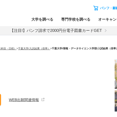
パンフ・願
大学を調べる
専門学校を調べる
オーキャン
【注目!】パンフ請求で2000円分電子図書カードGET
（科目・日程）
>
千葉大学/入試結果（倍率）
>
千葉大学
/情報・データサイエンス学部/入試結果（倍率
WEB出願関連情報