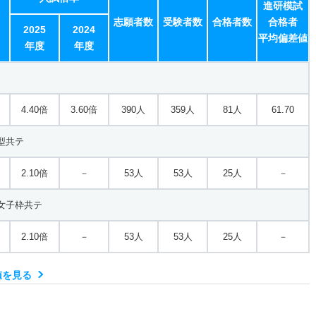
進研模試
志願者数
受験者数
合格者数
合格者
2025
2024
平均偏差値
年度
年度
4.40倍
3.60倍
390人
359人
81人
61.70
型共テ
2.10倍
－
53人
53人
25人
－
女子枠共テ
2.10倍
－
53人
53人
25人
－
値を見る