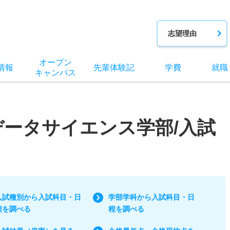
志望理由
オー
プン
情報
先輩
体験記
学費
就職
キャン
パス
データサイエンス学部/入試
入試種別から入試科目・日
学部学科から入試科目・日
程を調べる
程を調べる