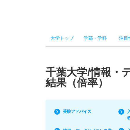
大学トップ
学部
・
学科
注目
千葉大学/情報・
結果（倍率）
受験アドバイス