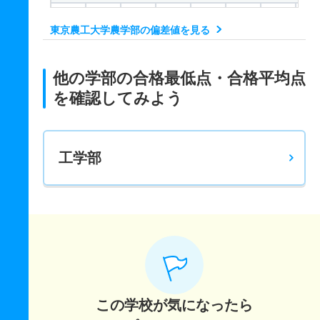
969.7
－
1650
－
－
950
－
－
東京農工大学農学部の偏差値を見る
環境資源科学科 一般 後
1019.6
－
1350
－
－
950
222
283
他の学部の合格最低点・合格平均点
地域生態システム学科 一般 前
を確認してみよう
994.3
－
1650
－
－
950
－
－
地域生態システム学科 一般 後
工学部
985.6
－
1350
－
－
950
202
276
共同獣医学科 一般 前
1247.7
－
1650
－
－
950
－
－
共同獣医学科 一般 後
1055.2
－
1350
－
－
950
258
279
この学校が気になったら