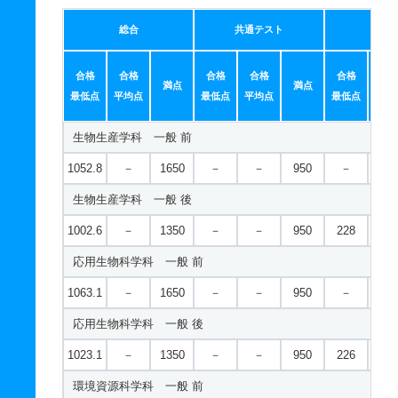
総合
共通テスト
個別
合格
合格
合格
合格
合格
合
満点
満点
最低点
平均点
最低点
平均点
最低点
平均
生物生産学科 一般 前
1052.8
－
1650
－
－
950
－
－
生物生産学科 一般 後
1002.6
－
1350
－
－
950
228
271
応用生物科学科 一般 前
1063.1
－
1650
－
－
950
－
－
応用生物科学科 一般 後
1023.1
－
1350
－
－
950
226
294
環境資源科学科 一般 前