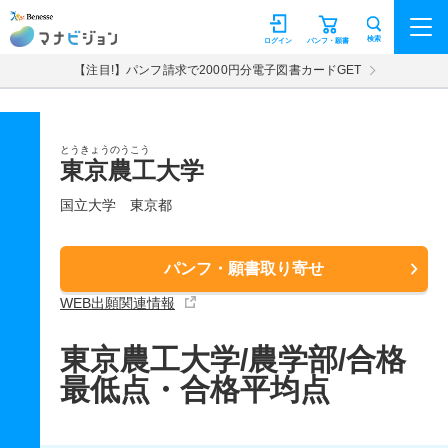
マナビジョン
検索
ログイン
パンフ・願書
【注目!】パンフ請求で2000円分電子図書カードGET
とうきょうのうこう
東京農工大学
国立大学
東京都
パンフ・願書取り寄せ
WEB出願関連情報
東京農工大学/農学部/合格
最低点・合格平均点