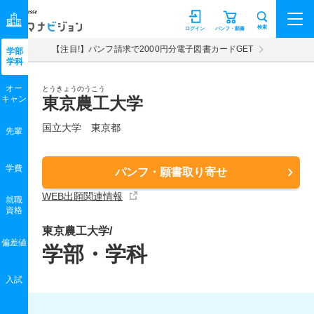
マナビジョン
検索
ログイン
パンフ・願書
【注目!】パンフ請求で2000円分電子図書カードGET
学部
学科
オー
とうきょうのうこう
キャン
東京農工大学
国立大学 東京都
先輩
学費
パンフ・願書取り寄せ
WEB出願関連情報
就職
資格
東京農工大学/
偏差値
学部・学科
入試