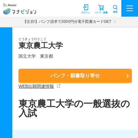
マナビジョン
検索
ログイン
パンフ・願書
【注目!】パンフ請求で2000円分電子図書カードGET
とうきょうのうこう
東京農工大学
国立大学
東京都
パンフ・願書取り寄せ
WEB出願関連情報
東京農工大学の一般選抜の
入試