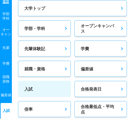
大学トップ
学部
学科
オープンキャンパ
学部・学科
オー
ス
キャン
先輩
先輩体験記
学費
学費
就職・資格
偏差値
就職
資格
入試
合格発表日
偏差値
合格最低点・平均
倍率
入試
点