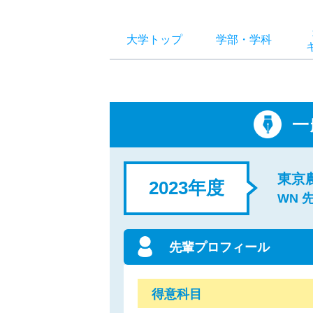
大学トップ
学部
・
学科
一
東京
2023年度
WN 
先輩プロフィール
得意科目