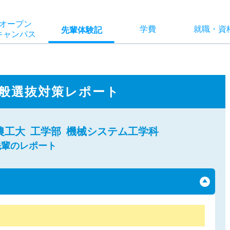
オー
プン
学費
就職
・
資
先輩
体験記
キャン
パス
般選抜対策レポート
農工大
工学部
機械システム工学科
先輩のレポート