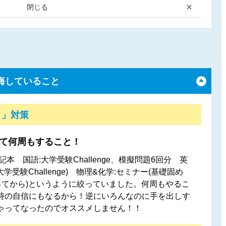
閉じる
悔していること
！」対策
って何周もすること！
本 国語:大学受験Challenge、模擬問題6回分 英
学受験Challenge) 物理&化学:セミナー(基礎固め
ってから)というように絞っていました。何周もやるこ
時の自信にもなるから！逆にいろんなのに手を出しす
ゃってなったのでオススメしません！！