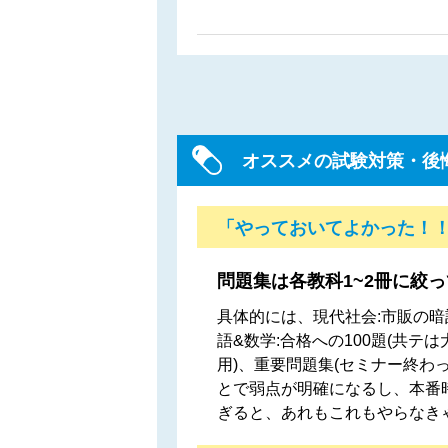
オススメの試験対策・後
「やっておいてよかった！
問題集は各教科1~2冊に絞
具体的には、現代社会:市販の暗記
語&数学:合格への100題(共テは大
用)、重要問題集(セミナー終わ
とで弱点が明確になるし、本番
ぎると、あれもこれもやらなき