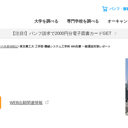
パンフ・願
大学を調べる
専門学校を調べる
オーキャン
【注目!】パンフ請求で2000円分電子図書カードGET
学の先輩体験記
>
東京農工大 工学部 機械システム工学科 WN先輩 一般選抜対策レポート
WEB出願関連情報