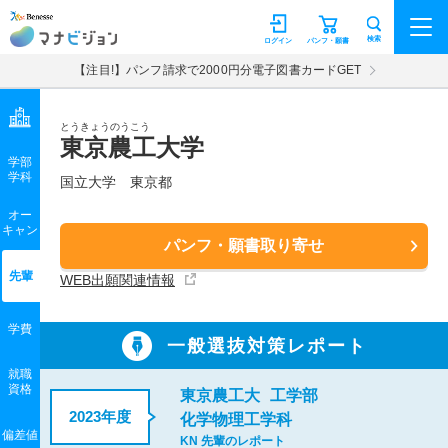
マナビジョン
検索
ログイン
パンフ・願書
【注目!】パンフ請求で2000円分電子図書カードGET
とうきょうのうこう
東京農工大学
学部
学科
国立大学
東京都
オー
キャン
パンフ・願書取り寄せ
先輩
WEB出願関連情報
学費
一般選抜対策レポート
就職
資格
東京農工大
工学部
2023年度
化学物理工学科
偏差値
KN 先輩のレポート