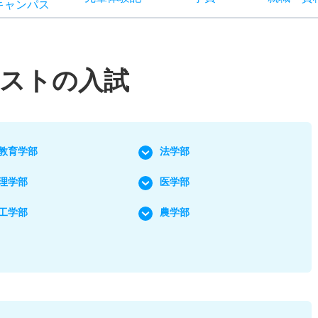
キャン
パス
テストの入試
教育学部
法学部
理学部
医学部
工学部
農学部