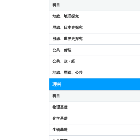
科目
地総、地理探究
歴総、日本史探究
歴総、世界史探究
公共、倫理
公共、政・経
地総、歴総、公共
理科
科目
物理基礎
化学基礎
生物基礎