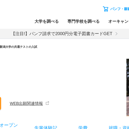
パンフ・願
大学を調べる
専門学校を調べる
オーキャン
【注目!】パンフ請求で2000円分電子図書カードGET
新潟大学
の
共通テストの入試
WEB出願関連情報
オー
プン
先輩
体験記
学費
就職
・
資