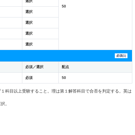
選択
50
選択
選択
選択
選択
必須(1)
必須／選択
配点
必須
50
ず１科目以上受験すること。理は第１解答科目で合否を判定する。英は
選択。