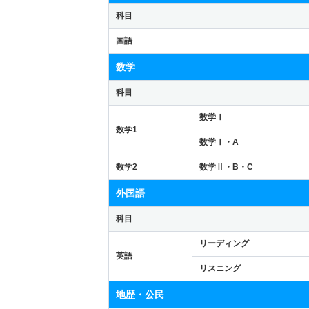
科目
国語
数学
科目
数学Ⅰ
数学1
数学Ⅰ・A
数学2
数学Ⅱ・B・C
外国語
科目
リーディング
英語
リスニング
地歴・公民