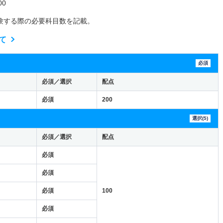
0
験する際の必要科目数を記載。
て
必須
必須／選択
配点
必須
200
選択(5)
必須／選択
配点
必須
必須
必須
100
必須