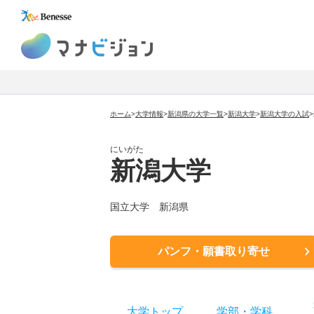
マナビジョン
ホーム
>
大学情報
>
新潟県の大学一覧
>
新潟大学
>
新潟大学
の入試
>
にいがた
新潟大学
国立大学
新潟県
パンフ・願書取り寄せ
大学トップ
学部
・
学科