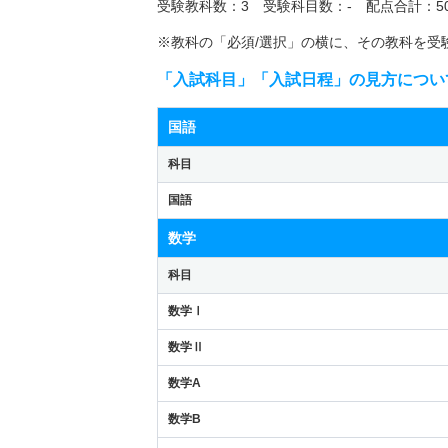
受験教科数：3 受験科目数：- 配点合計：50
※教科の「必須/選択」の横に、その教科を受
「入試科目」「入試日程」の見方につい
国語
科目
国語
数学
科目
数学Ⅰ
数学Ⅱ
数学A
数学B