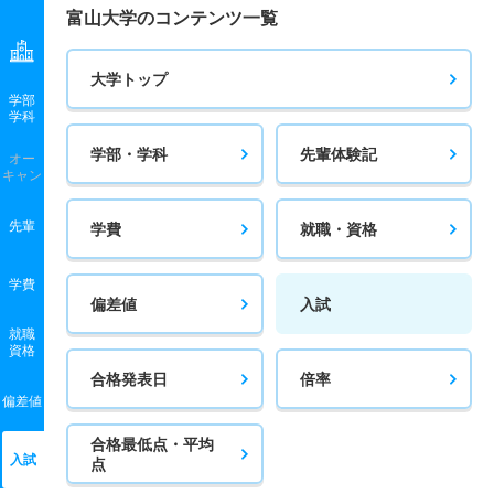
富山大学のコンテンツ一覧
大学トップ
学部
学科
学部・学科
先輩体験記
オー
キャン
先輩
学費
就職・資格
学費
偏差値
入試
就職
資格
合格発表日
倍率
偏差値
合格最低点・平均
入試
点