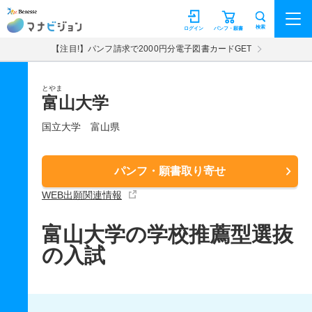
マナビジョン
検索
ログイン
パンフ・願書
【注目!】パンフ請求で2000円分電子図書カードGET
とやま
富山大学
国立大学
富山県
パンフ・願書取り寄せ
WEB出願関連情報
富山大学の学校推薦型選抜
の入試