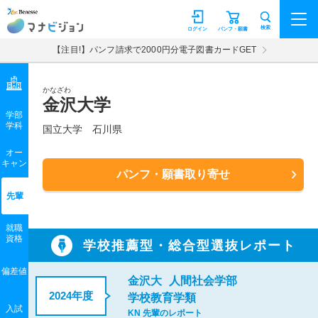
マナビジョン
検索
ログイン
パンフ・願書
【注目!】パンフ請求で2000円分電子図書カードGET
かなざわ
金沢大学
学部
学科
国立大学
石川県
オー
キャン
パンフ・願書取り寄せ
先輩
就職
資格
学校推薦型・総合型選抜レポート
偏差値
金沢大
人間社会学部
2024年度
学校教育学類
入試
KN 先輩のレポート