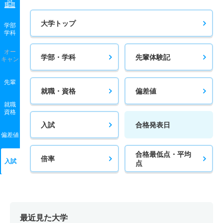
大学トップ
学部
学科
オー
学部・学科
先輩体験記
キャン
先輩
就職・資格
偏差値
就職
資格
入試
合格発表日
偏差値
合格最低点・平均
倍率
入試
点
最近見た大学