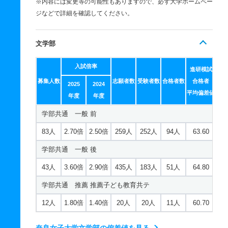
※内容には変更等の可能性もありますので、必ず大学ホームペー
ジなどで詳細を確認してください。
文学部
入試倍率
進研模試
募集人数
志願者数
受験者数
合格者数
合格者
2025
2024
平均偏差値
年度
年度
学部共通 一般 前
83人
2.70倍
2.50倍
259人
252人
94人
63.60
学部共通 一般 後
43人
3.60倍
2.90倍
435人
183人
51人
64.80
学部共通 推薦 推薦子ども教育共テ
12人
1.80倍
1.40倍
20人
20人
11人
60.70