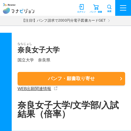
マナビジョン
検索
ログイン
パンフ・願書
【注目!】パンフ請求で2000円分電子図書カードGET
ならじょし
奈良女子大学
国立大学
奈良県
パンフ・願書取り寄せ
WEB出願関連情報
奈良女子大学/文学部/入試
結果（倍率）