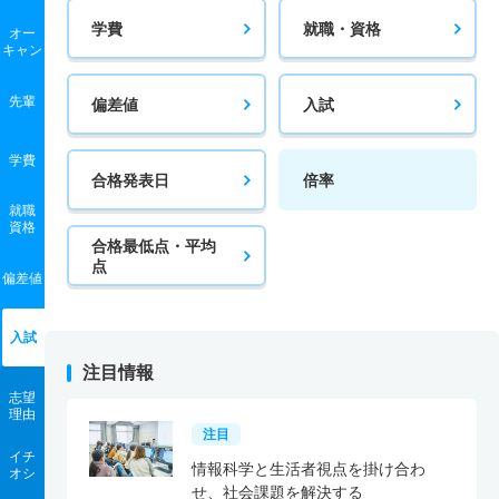
学費
就職・資格
オー
キャン
先輩
偏差値
入試
学費
合格発表日
倍率
就職
資格
合格最低点・平均
点
偏差値
入試
注目情報
志望
理由
注目
イチ
情報科学と生活者視点を掛け合わ
オシ
せ、社会課題を解決する