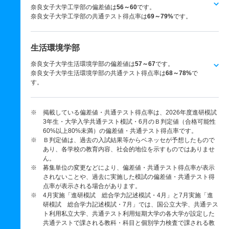
奈良女子大学工学部の偏差値は
56～60
です。
奈良女子大学工学部の共通テスト得点率は
69～79%
です。
生活環境学部
奈良女子大学生活環境学部の偏差値は
57～67
です。
奈良女子大学生活環境学部の共通テスト得点率は
68～78%
で
す。
※ 掲載している偏差値・共通テスト得点率は、2026年度進研模試
3年生・大学入学共通テスト模試・6月のＢ判定値（合格可能性
60%以上80%未満）の偏差値・共通テスト得点率です。
※ Ｂ判定値は、過去の入試結果等からベネッセが予想したもので
あり、各学校の教育内容、社会的地位を示すものではありませ
ん。
※ 募集単位の変更などにより、偏差値・共通テスト得点率が表示
されないことや、過去に実施した模試の偏差値・共通テスト得
点率が表示される場合があります。
※ 4月実施「進研模試 総合学力記述模試・4月」と7月実施「進
研模試 総合学力記述模試・7月」では、国公立大学、共通テス
ト利用私立大学、共通テスト利用短期大学の各大学が設定した
共通テストで課される教科・科目と個別学力検査で課される教