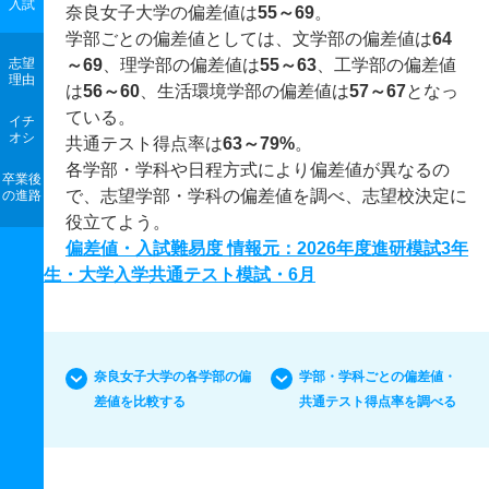
入試
奈良女子大学の偏差値は
55～69
。
学部ごとの偏差値としては、文学部の偏差値は
64
志望
～69
、理学部の偏差値は
55～63
、工学部の偏差値
理由
は
56～60
、生活環境学部の偏差値は
57～67
となっ
ている。
イチ
オシ
共通テスト得点率は
63～79%
。
各学部・学科や日程方式により偏差値が異なるの
卒業後
で、志望学部・学科の偏差値を調べ、志望校決定に
の進路
役立てよう。
偏差値・入試難易度 情報元：2026年度進研模試3年
生・大学入学共通テスト模試・6月
奈良女子大学の各学部の偏
学部・学科ごとの偏差値・
差値を比較する
共通テスト得点率を調べる