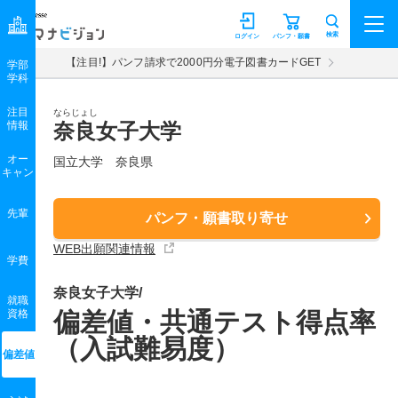
マナビジョン
検索
ログイン
パンフ・願書
【注目!】パンフ請求で2000円分電子図書カードGET
学部
学科
注目
ならじょし
情報
奈良女子大学
オー
国立大学 奈良県
キャン
先輩
パンフ・願書取り寄せ
WEB出願関連情報
学費
奈良女子大学/
就職
資格
偏差値・共通テスト得点率
（入試難易度）
偏差値