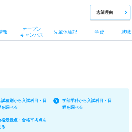
志望理由
オー
プン
情報
先輩
体験記
学費
就職
キャン
パス
入試種別から入試科目・日
学部学科から入試科目・日
程を調べる
程を調べる
合格最低点・合格平均点を
見る