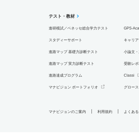
テスト・教材
進研模試／ベネッセ総合学力テスト
GPS-Ac
スタディーサポート
キャリア
進路マップ 基礎力診断テスト
小論文・
進路マップ 実力診断テスト
受験レポ
進路達成プログラム
Classi
マナビジョン ポートフォリオ
グロース
マナビジョンのご案内
利用規約
よくある