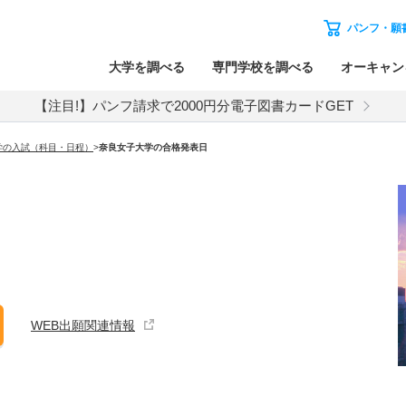
パンフ・願
大学を調べる
専門学校を調べる
オーキャン
【注目!】パンフ請求で2000円分電子図書カードGET
学の入試（科目・日程）
>
奈良女子大学
の合格発表日
WEB出願関連情報