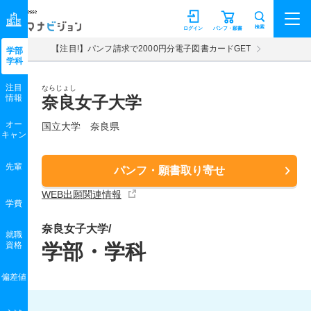
マナビジョン
検索
ログイン
パンフ・願書
【注目!】パンフ請求で2000円分電子図書カードGET
学部
学科
注目
ならじょし
情報
奈良女子大学
オー
国立大学 奈良県
キャン
先輩
パンフ・願書取り寄せ
WEB出願関連情報
学費
奈良女子大学/
就職
資格
学部・学科
偏差値