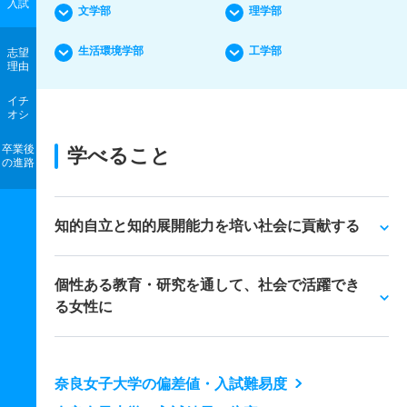
入試
文学部
理学部
生活環境学部
工学部
志望
理由
イチ
オシ
卒業後
学べること
の進路
知的自立と知的展開能力を培い社会に貢献する
個性ある教育・研究を通して、社会で活躍でき
る女性に
奈良女子大学の偏差値・入試難易度