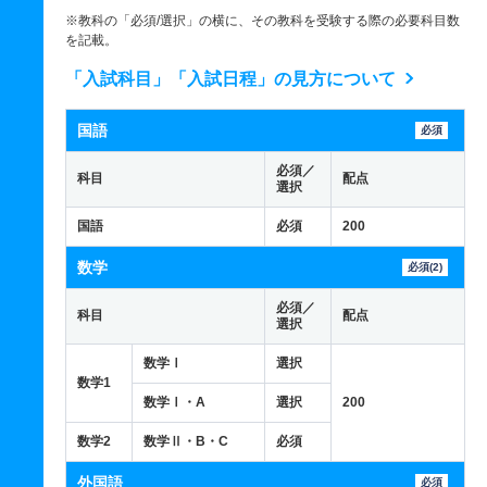
※教科の「必須/選択」の横に、その教科を受験する際の必要科目数
を記載。
「入試科目」「入試日程」の見方について
国語
必須
必須／
科目
配点
選択
国語
必須
200
数学
必須(2)
必須／
科目
配点
選択
数学Ⅰ
選択
数学1
数学Ⅰ・A
選択
200
数学2
数学Ⅱ・B・C
必須
外国語
必須