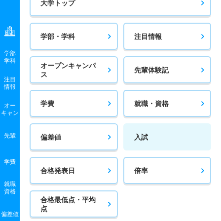
大学トップ
学部・学科
注目情報
学部
学科
オープンキャンパ
先輩体験記
ス
注目
情報
学費
就職・資格
オー
キャン
先輩
偏差値
入試
学費
合格発表日
倍率
就職
資格
合格最低点・平均
点
偏差値