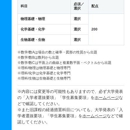
必須／
科目
配点
選択
物理基礎・物理
選択
化学基礎・化学
選択
200
生物基礎・生物
選択
※数学/数Aは場合の数と確率・図形の性質から出題
※数学/数Bは数列から出題
※数学/数Cは平面上の曲線と複素数平面・ベクトルから出題
※理科/物理は物理基礎と物理専門
※理科/化学は化学基礎と化学専門
※理科/生物は生物基礎と生物専門
※内容には変更等の可能性もありますので、必ず大学発表
の「入学者選抜要項」「学生募集要項」を
ホームページ
な
どで確認してください。
※また旧課程の経過措置科目についても、大学発表の「入
学者選抜要項」「学生募集要項」を
ホームページ
などで確
認してください。