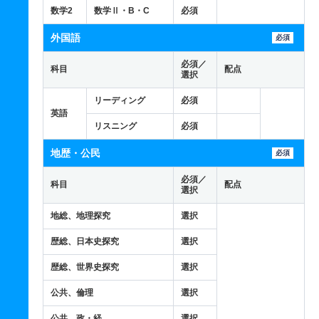
数学2
数学Ⅱ・B・C
必須
外国語
必須
必須／
科目
配点
選択
リーディング
必須
英語
リスニング
必須
地歴・公民
必須
必須／
科目
配点
選択
地総、地理探究
選択
歴総、日本史探究
選択
歴総、世界史探究
選択
公共、倫理
選択
公共、政・経
選択