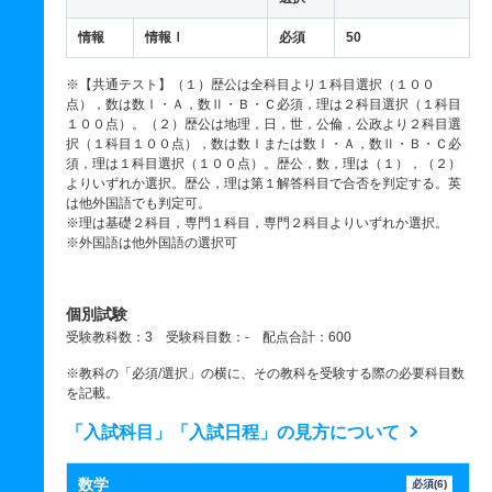
情報
情報Ⅰ
必須
50
※【共通テスト】（１）歴公は全科目より１科目選択（１００
点），数は数Ⅰ・Ａ，数Ⅱ・Ｂ・Ｃ必須，理は２科目選択（１科目
１００点）。（２）歴公は地理，日，世，公倫，公政より２科目選
択（１科目１００点），数は数Ⅰまたは数Ⅰ・Ａ，数Ⅱ・Ｂ・Ｃ必
須，理は１科目選択（１００点）。歴公，数，理は（１），（２）
よりいずれか選択。歴公，理は第１解答科目で合否を判定する。英
は他外国語でも判定可。
※理は基礎２科目，専門１科目，専門２科目よりいずれか選択。
※外国語は他外国語の選択可
個別試験
受験教科数：3 受験科目数：- 配点合計：600
※教科の「必須/選択」の横に、その教科を受験する際の必要科目数
を記載。
「入試科目」「入試日程」の見方について
数学
必須(6)