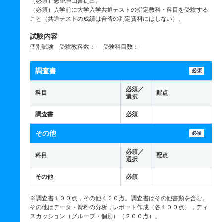
（必須）志望理由書提出。
（必須）入学前に大学入学共通テストの指定教科・科目を受験する
こと（共通テストの成績は合否の判定資料にはしない）。
試験内容
個別試験 受験教科数：- 受験科目数：-
調査書
必須
必須／
科目
配点
選択
調査書
必須
その他
必須
必須／
科目
配点
選択
その他
必須
※調査書１００点，その他４００点。調査書はその他書類を含む。
その他はデータ・資料の分析，レポート作成（各１００点），ディ
スカッション（グループ・個別）（２００点）。