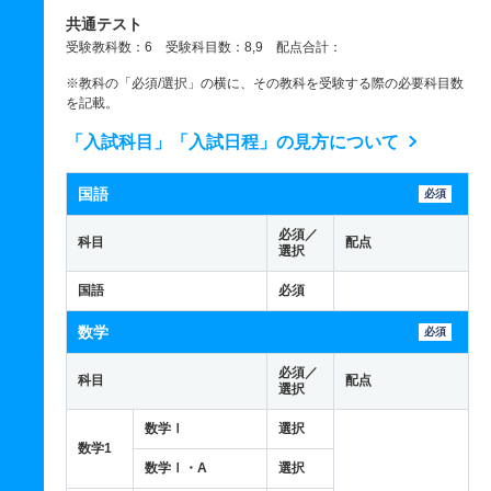
共通テスト
受験教科数：6 受験科目数：8,9 配点合計：
※教科の「必須/選択」の横に、その教科を受験する際の必要科目数
を記載。
「入試科目」「入試日程」の見方について
国語
必須
必須／
科目
配点
選択
国語
必須
数学
必須
必須／
科目
配点
選択
数学Ⅰ
選択
数学1
数学Ⅰ・A
選択