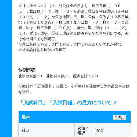
※【共通テスト】（１）歴公は全科目より１科目選択（１００
点），数は数Ⅰ・Ａ，数Ⅱ・Ｂ・Ｃ必須，理は２科目選択（１科目
１００点）。（２）歴公は地理，日，世，公倫，公政より２科目選
択（１科目１００点），数は数Ⅰまたは数Ⅰ・Ａ，数Ⅱ・Ｂ・Ｃ必
須，理は１科目選択（１００点）。歴公，数，理は（１），（２）
よりいずれか選択。歴公，理は第１解答科目で合否を判定する。英
は他外国語でも判定可。
※理は基礎２科目，専門１科目，専門２科目よりいずれか選択。
※外国語は他外国語の選択可
個別試験
受験教科数：1 受験科目数：- 配点合計：200
※教科の「必須/選択」の横に、その教科を受験する際の必要科目数
を記載。
「入試科目」「入試日程」の見方について
数学
必須(6)
必須／
科目
配点
選択