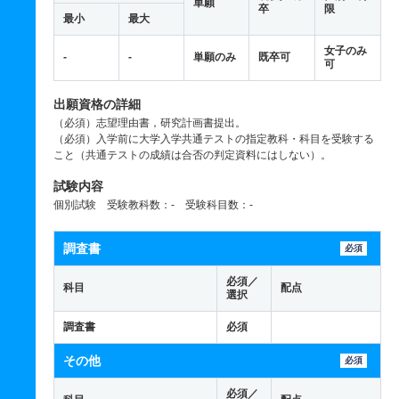
単願
卒
限
最小
最大
女子のみ
-
-
単願のみ
既卒可
可
出願資格の詳細
（必須）志望理由書，研究計画書提出。
（必須）入学前に大学入学共通テストの指定教科・科目を受験する
こと（共通テストの成績は合否の判定資料にはしない）。
試験内容
個別試験 受験教科数：- 受験科目数：-
調査書
必須
必須／
科目
配点
選択
調査書
必須
その他
必須
必須／