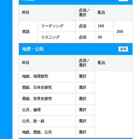
必須／
科目
配点
選択
リーディング
必須
160
英語
200
リスニング
必須
40
地歴・公民
必須
必須／
科目
配点
選択
地総、地理探究
選択
歴総、日本史探究
選択
歴総、世界史探究
選択
公共、倫理
選択
公共、政・経
選択
地総、歴総、公共
選択