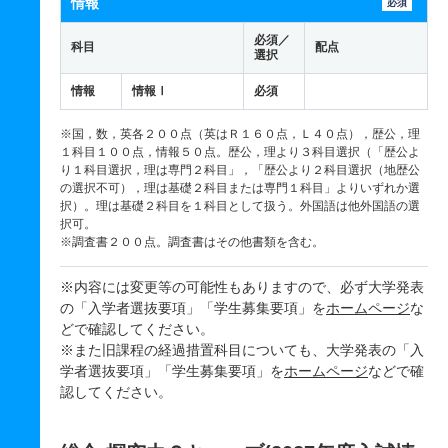
情報
必須
必須／
科目
配点
選択
情報
情報Ⅰ
必須
※国，数，英各２００点（英はＲ１６０点，Ｌ４０点），歴公，理
１科目１００点，情報５０点。歴公，理より３科目選択（「歴公よ
り１科目選択，理は専門２科目」，「歴公より２科目選択（地歴公
の選択不可），理は基礎２科目または専門１科目」よりいずれか選
択）。理は基礎２科目を１科目として扱う。外国語は他外国語の選
択可。
※調査書２００点。調査書はその他書類を含む。
※内容には変更等の可能性もありますので、必ず大学発表
の「入学者選抜要項」「学生募集要項」を
ホームページ
な
どで確認してください。
※また旧課程の経過措置科目についても、大学発表の「入
学者選抜要項」「学生募集要項」を
ホームページ
などで確
認してください。