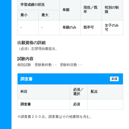
学習成績の状況
現役／既
性別の制
単願
卒
限
最小
最大
女子のみ
-
-
単願のみ
既卒可
可
出願資格の詳細
（必須）志望理由書提出。
試験内容
個別試験 受験教科数：- 受験科目数：-
調査書
必須
必須／
科目
配点
選択
調査書
必須
※調査書２００点。調査書はその他書類を含む。