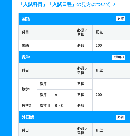
「入試科目」「入試日程」の見方について
国語
必須
必須／
科目
配点
選択
国語
必須
200
数学
必須(2)
必須／
科目
配点
選択
数学Ⅰ
選択
数学1
数学Ⅰ・A
選択
200
数学2
数学Ⅱ・B・C
必須
外国語
必須
必須／
科目
配点
選択