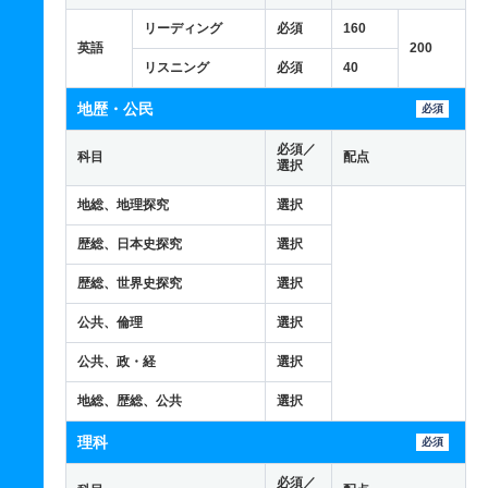
リーディング
必須
160
英語
200
リスニング
必須
40
地歴・公民
必須
必須／
科目
配点
選択
地総、地理探究
選択
歴総、日本史探究
選択
歴総、世界史探究
選択
公共、倫理
選択
公共、政・経
選択
地総、歴総、公共
選択
理科
必須
必須／