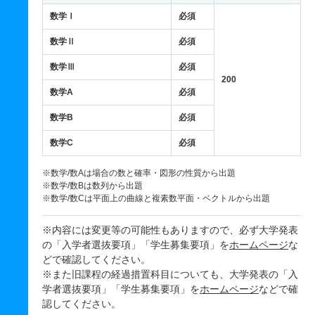
数学Ⅰ
必須
数学Ⅱ
必須
数学Ⅲ
必須
200
数学A
必須
数学B
必須
数学C
必須
※数学/数Aは場合の数と確率・図形の性質から出題
※数学/数Bは数列から出題
※数学/数Cは平面上の曲線と複素数平面・ベクトルから出題
※内容には変更等の可能性もありますので、必ず大学発表
の「入学者選抜要項」「学生募集要項」を
ホームページ
な
どで確認してください。
※また旧課程の経過措置科目についても、大学発表の「入
学者選抜要項」「学生募集要項」を
ホームページ
などで確
認してください。