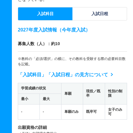
入試科目
入試日程
2027年度入試情報（今年度入試）
募集人数（人）：約10
※教科の「必須/選択」の横に、その教科を受験する際の必要科目数
を記載。
「入試科目」「入試日程」の見方について
学習成績の状況
現役／既
性別の制
単願
卒
限
最小
最大
女子のみ
-
-
単願のみ
既卒可
可
出願資格の詳細