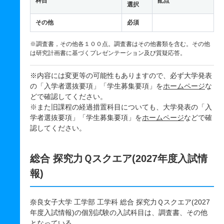
科目
配点
選択
その他
必須
※調査書，その他各１００点。調査書はその他書類を含む。その他
は研究計画書に基づくプレゼンテーション及び質疑応答。
※内容には変更等の可能性もありますので、必ず大学発表
の「入学者選抜要項」「学生募集要項」を
ホームページ
な
どで確認してください。
※また旧課程の経過措置科目についても、大学発表の「入
学者選抜要項」「学生募集要項」を
ホームページ
などで確
認してください。
総合 探究力Ｑスクエア(2027年度入試情
報)
奈良女子大学 工学部 工学科 総合 探究力Ｑスクエア(2027
年度入試情報)の個別試験の入試科目は、調査書、その他
となっている。