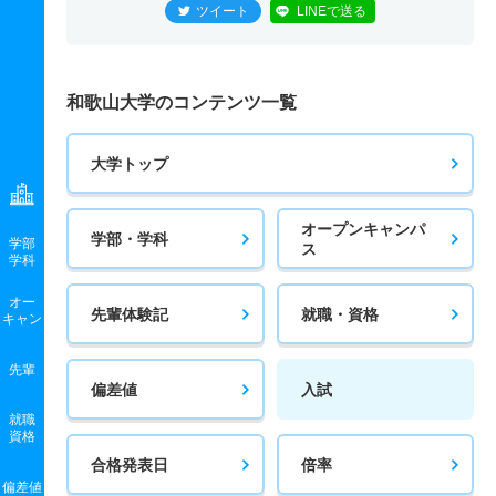
ツイート
LINEで送る
和歌山大学のコンテンツ一覧
大学トップ
オープンキャンパ
学部・学科
学部
ス
学科
オー
先輩体験記
就職・資格
キャン
先輩
偏差値
入試
就職
資格
合格発表日
倍率
偏差値