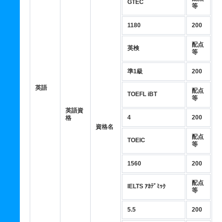
GTEC
等
1180
200
配点
英検
等
準1級
200
英語
配点
TOEFL iBT
等
英語資
4
200
格
資格名
配点
TOEIC
等
1560
200
配点
IELTS ｱｶﾃﾞﾐｯｸ
等
5.5
200