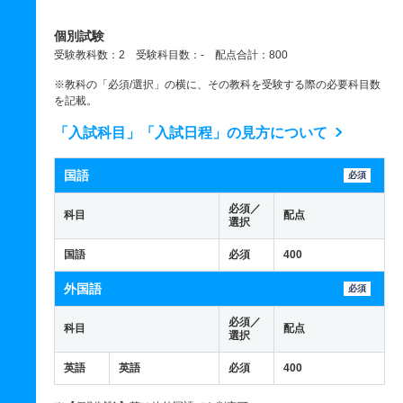
個別試験
受験教科数：2 受験科目数：- 配点合計：800
※教科の「必須/選択」の横に、その教科を受験する際の必要科目数
を記載。
「入試科目」「入試日程」の見方について
国語
必須
必須／
科目
配点
選択
国語
必須
400
外国語
必須
必須／
科目
配点
選択
英語
英語
必須
400