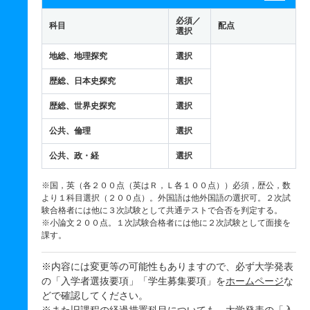
必須／
科目
配点
選択
地総、地理探究
選択
歴総、日本史探究
選択
歴総、世界史探究
選択
公共、倫理
選択
公共、政・経
選択
※国，英（各２００点（英はＲ，Ｌ各１００点））必須，歴公，数
より１科目選択（２００点）。外国語は他外国語の選択可。２次試
験合格者には他に３次試験として共通テストで合否を判定する。
※小論文２００点。１次試験合格者には他に２次試験として面接を
課す。
※内容には変更等の可能性もありますので、必ず大学発表
の「入学者選抜要項」「学生募集要項」を
ホームページ
な
どで確認してください。