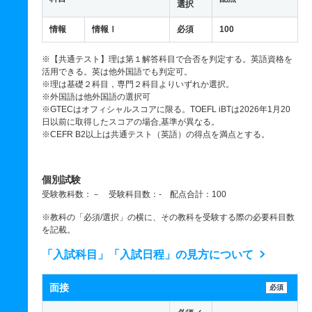
選択
情報
情報Ⅰ
必須
100
※【共通テスト】理は第１解答科目で合否を判定する。英語資格を
活用できる。英は他外国語でも判定可。
※理は基礎２科目，専門２科目よりいずれか選択。
※外国語は他外国語の選択可
※GTECはオフィシャルスコアに限る。TOEFL iBTは2026年1月20
日以前に取得したスコアの場合,基準が異なる。
※CEFR B2以上は共通テスト（英語）の得点を満点とする。
個別試験
受験教科数：－ 受験科目数：- 配点合計：100
※教科の「必須/選択」の横に、その教科を受験する際の必要科目数
を記載。
「入試科目」「入試日程」の見方について
面接
必須