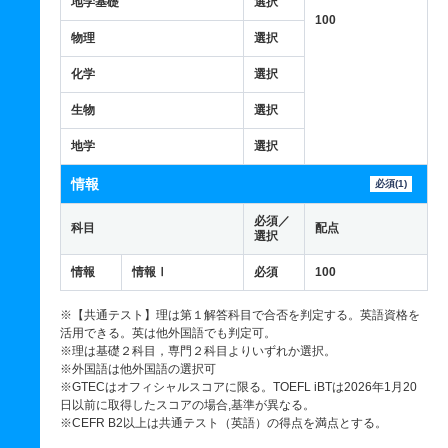
地学基礎
選択
100
物理
選択
化学
選択
生物
選択
地学
選択
情報
必須(1)
必須／
科目
配点
選択
情報
情報Ⅰ
必須
100
※【共通テスト】理は第１解答科目で合否を判定する。英語資格を
活用できる。英は他外国語でも判定可。
※理は基礎２科目，専門２科目よりいずれか選択。
※外国語は他外国語の選択可
※GTECはオフィシャルスコアに限る。TOEFL iBTは2026年1月20
日以前に取得したスコアの場合,基準が異なる。
※CEFR B2以上は共通テスト（英語）の得点を満点とする。