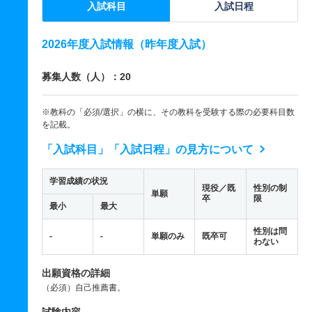
入試科目
入試日程
2026年度入試情報（昨年度入試）
募集人数（人）：20
※教科の「必須/選択」の横に、その教科を受験する際の必要科目数
を記載。
「入試科目」「入試日程」の見方について
学習成績の状況
現役／既
性別の制
単願
卒
限
最小
最大
性別は問
-
-
単願のみ
既卒可
わない
出願資格の詳細
（必須）自己推薦書。