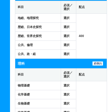
必須／
科目
配点
選択
地総、地理探究
選択
歴総、日本史探究
選択
歴総、世界史探究
選択
400
公共、倫理
選択
公共、政・経
選択
理科
必須(2)
必須／
科目
配点
選択
物理基礎
選択
化学基礎
選択
生物基礎
選択