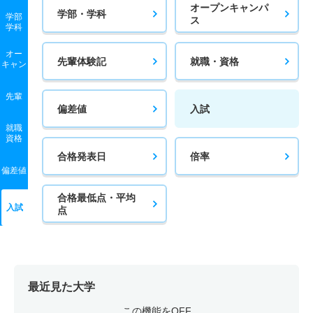
オープンキャンパ
学部・学科
学部
ス
学科
オー
先輩体験記
就職・資格
キャン
先輩
偏差値
入試
就職
資格
合格発表日
倍率
偏差値
合格最低点・平均
入試
点
最近見た大学
この機能をOFF