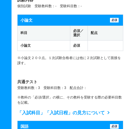
試験内容
個別試験 受験教科数：- 受験科目数：-
小論文
必須
必須／
科目
配点
選択
小論文
必須
※小論文２００点。１次試験合格者には他に２次試験として面接を
課す。
共通テスト
受験教科数：3 受験科目数：3 配点合計：
※教科の「必須/選択」の横に、その教科を受験する際の必要科目数
を記載。
「入試科目」「入試日程」の見方について
国語
必須