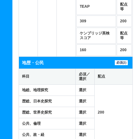
配点
TEAP
等
309
200
ケンブリッジ英検
配点
スコア
等
160
200
地歴・公民
必須(2)
必須／
科目
配点
選択
地総、地理探究
選択
歴総、日本史探究
選択
歴総、世界史探究
選択
200
公共、倫理
選択
公共、政・経
選択