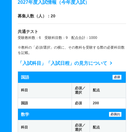
2027年度入試情報（今年度入試）
募集人数（人）：20
共通テスト
受験教科数：6 受験科目数：9 配点合計：1000
※教科の「必須/選択」の横に、その教科を受験する際の必要科目数
を記載。
「入試科目」「入試日程」の見方について
国語
必須
必須／
科目
配点
選択
国語
必須
200
数学
必須(2)
必須／
科目
配点
選択