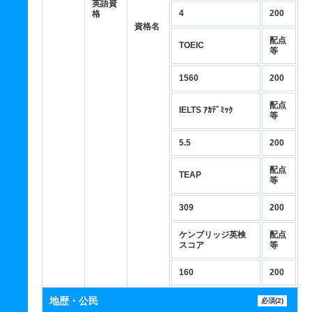
英語資
4
200
格
資格名
配点
TOEIC
等
1560
200
配点
IELTS ｱｶﾃﾞﾐｯｸ
等
5.5
200
配点
TEAP
等
309
200
ケンブリッジ英検
配点
スコア
等
160
200
地歴・公民
必須(2)