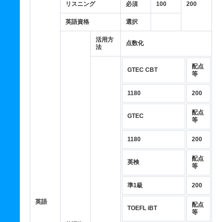
リスニング
必須
100
200
英語資格
選択
活用方
点数化
法
配点
GTEC CBT
等
1180
200
配点
GTEC
等
1180
200
配点
英検
等
準1級
200
英語
配点
TOEFL iBT
等