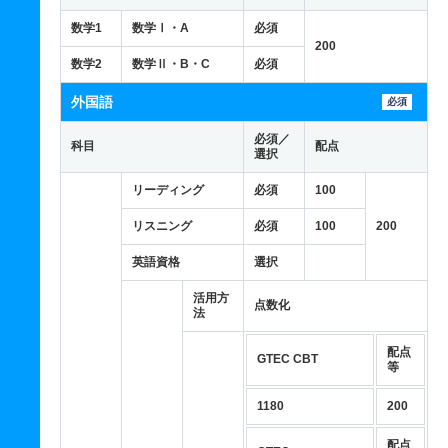
数学1
数学Ⅰ・A
必須
200
数学2
数学Ⅱ・B・C
必須
外国語
必須
必須／
科目
配点
選択
リーディング
必須
100
リスニング
必須
100
200
英語資格
選択
活用方
点数化
法
配点
GTEC CBT
等
1180
200
配点