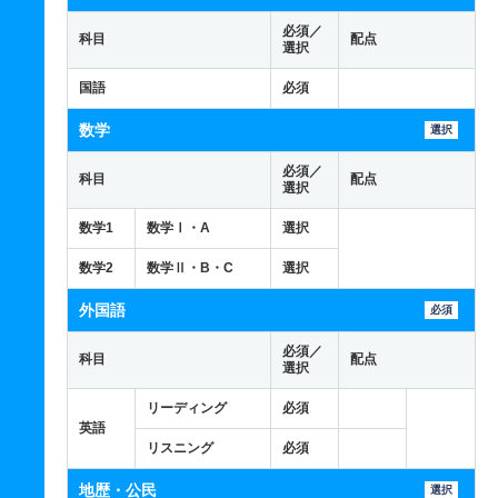
必須／
科目
配点
選択
国語
必須
数学
選択
必須／
科目
配点
選択
数学1
数学Ⅰ・A
選択
数学2
数学Ⅱ・B・C
選択
外国語
必須
必須／
科目
配点
選択
リーディング
必須
英語
リスニング
必須
地歴・公民
選択