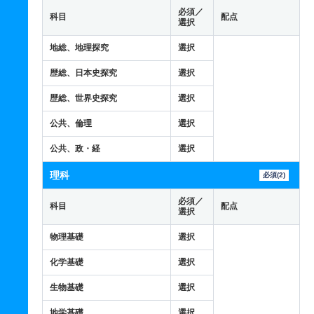
必須／
科目
配点
選択
地総、地理探究
選択
歴総、日本史探究
選択
歴総、世界史探究
選択
公共、倫理
選択
公共、政・経
選択
理科
必須(2)
必須／
科目
配点
選択
物理基礎
選択
化学基礎
選択
生物基礎
選択
地学基礎
選択