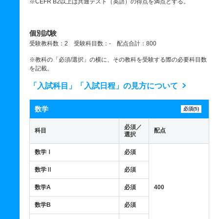
※CEFR B2以上は共通テスト（英語）の得点を満点とする。
個別試験
受験教科数：2 受験科目数：- 配点合計：800
※教科の「必須/選択」の横に、その教科を受験する際の必要科目数
を記載。
「入試科目」「入試日程」の見方について
数学
必須(5)
必須／
科目
配点
選択
数学Ⅰ
必須
数学Ⅱ
必須
数学A
必須
400
数学B
必須