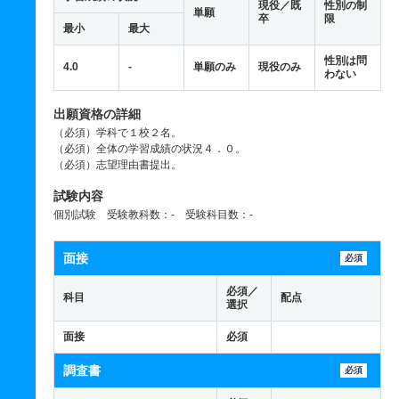
現役／既
性別の制
単願
卒
限
最小
最大
性別は問
4.0
-
単願のみ
現役のみ
わない
出願資格の詳細
（必須）学科で１校２名。
（必須）全体の学習成績の状況４．０。
（必須）志望理由書提出。
試験内容
個別試験 受験教科数：- 受験科目数：-
面接
必須
必須／
科目
配点
選択
面接
必須
調査書
必須