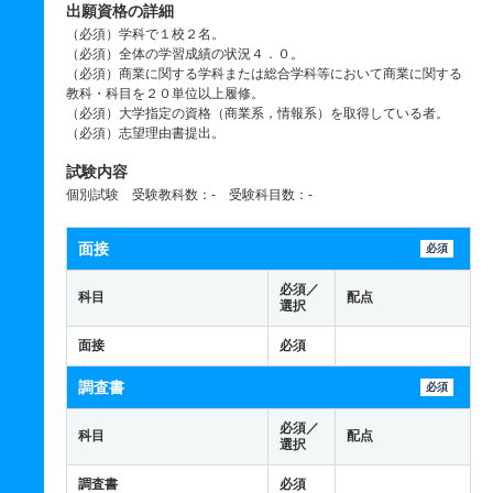
出願資格の詳細
（必須）学科で１校２名。
（必須）全体の学習成績の状況４．０。
（必須）商業に関する学科または総合学科等において商業に関する
教科・科目を２０単位以上履修。
（必須）大学指定の資格（商業系，情報系）を取得している者。
（必須）志望理由書提出。
試験内容
個別試験 受験教科数：- 受験科目数：-
面接
必須
必須／
科目
配点
選択
面接
必須
調査書
必須
必須／
科目
配点
選択
調査書
必須