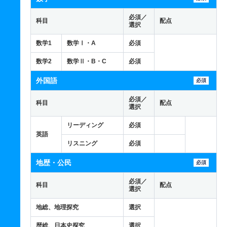
必須／
科目
配点
選択
数学1
数学Ⅰ・A
必須
数学2
数学Ⅱ・B・C
必須
外国語
必須
必須／
科目
配点
選択
リーディング
必須
英語
リスニング
必須
地歴・公民
必須
必須／
科目
配点
選択
地総、地理探究
選択
歴総、日本史探究
選択