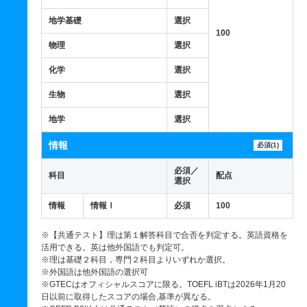
地学基礎
選択
100
物理
選択
化学
選択
生物
選択
地学
選択
情報
必須(1)
必須／
科目
配点
選択
情報
情報Ⅰ
必須
100
※【共通テスト】理は第１解答科目で合否を判定する。英語資格を
活用できる。英は他外国語でも判定可。
※理は基礎２科目，専門２科目よりいずれか選択。
※外国語は他外国語の選択可
※GTECはオフィシャルスコアに限る。TOEFL iBTは2026年1月20
日以前に取得したスコアの場合,基準が異なる。