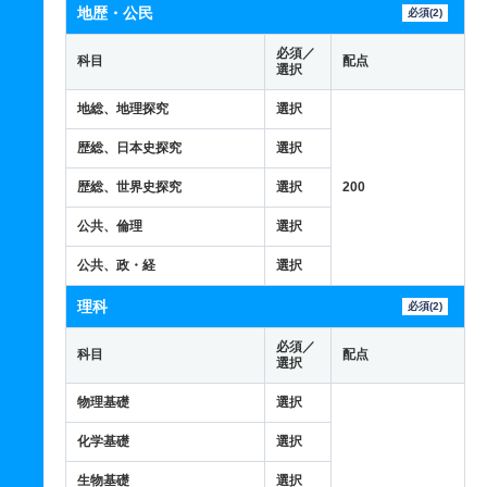
地歴・公民
必須(2)
必須／
科目
配点
選択
地総、地理探究
選択
歴総、日本史探究
選択
歴総、世界史探究
選択
200
公共、倫理
選択
公共、政・経
選択
理科
必須(2)
必須／
科目
配点
選択
物理基礎
選択
化学基礎
選択
生物基礎
選択