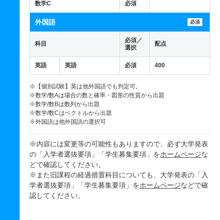
数学C
必須
外国語
必須
必須／
科目
配点
選択
英語
英語
必須
400
※【個別試験】英は他外国語でも判定可。
※数学/数Aは場合の数と確率・図形の性質から出題
※数学/数Bは数列から出題
※数学/数Cはベクトルから出題
※外国語は他外国語の選択可
※内容には変更等の可能性もありますので、必ず大学発表
の「入学者選抜要項」「学生募集要項」を
ホームページ
な
どで確認してください。
※また旧課程の経過措置科目についても、大学発表の「入
学者選抜要項」「学生募集要項」を
ホームページ
などで確
認してください。