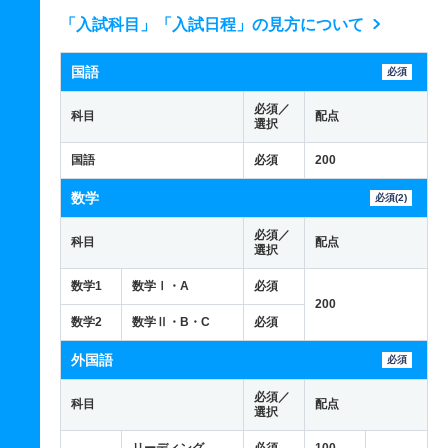
「入試科目」「入試日程」の見方について
国語
必須
必須／
科目
配点
選択
国語
必須
200
数学
必須(2)
必須／
科目
配点
選択
数学1
数学Ⅰ・A
必須
200
数学2
数学Ⅱ・B・C
必須
外国語
必須
必須／
科目
配点
選択