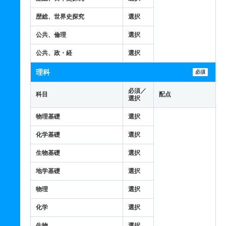
歴総、世界史探究
選択
公共、倫理
選択
公共、政・経
選択
理科
必須
必須／
科目
配点
選択
物理基礎
選択
化学基礎
選択
生物基礎
選択
地学基礎
選択
物理
選択
化学
選択
生物
選択