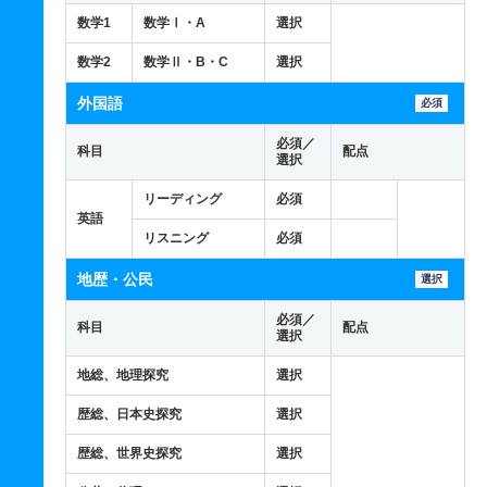
数学1
数学Ⅰ・A
選択
数学2
数学Ⅱ・B・C
選択
外国語
必須
必須／
科目
配点
選択
リーディング
必須
英語
リスニング
必須
地歴・公民
選択
必須／
科目
配点
選択
地総、地理探究
選択
歴総、日本史探究
選択
歴総、世界史探究
選択