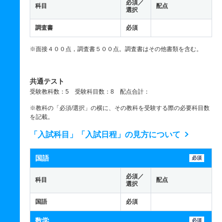
必須／
科目
配点
選択
調査書
必須
※面接４００点，調査書５００点。調査書はその他書類を含む。
共通テスト
受験教科数：5 受験科目数：8 配点合計：
※教科の「必須/選択」の横に、その教科を受験する際の必要科目数
を記載。
「入試科目」「入試日程」の見方について
国語
必須
必須／
科目
配点
選択
国語
必須
数学
必須