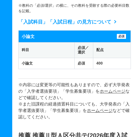
※教科の「必須/選択」の横に、その教科を受験する際の必要科目数
を記載。
「入試科目」「入試日程」の見方について
小論文
必須
必須／
科目
配点
選択
小論文
必須
400
※内容には変更等の可能性もありますので、必ず大学発表
の「入学者選抜要項」「学生募集要項」を
ホームページ
な
どで確認してください。
※また旧課程の経過措置科目についても、大学発表の「入
学者選抜要項」「学生募集要項」を
ホームページ
などで確
認してください。
推薦 推薦Ⅱ型Ａ区分共テ(2026年度入試