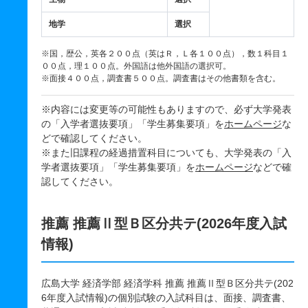
地学
選択
※国，歴公，英各２００点（英はＲ，Ｌ各１００点），数１科目１
００点，理１００点。外国語は他外国語の選択可。
※面接４００点，調査書５００点。調査書はその他書類を含む。
※内容には変更等の可能性もありますので、必ず大学発表
の「入学者選抜要項」「学生募集要項」を
ホームページ
な
どで確認してください。
※また旧課程の経過措置科目についても、大学発表の「入
学者選抜要項」「学生募集要項」を
ホームページ
などで確
認してください。
推薦 推薦Ⅱ型Ｂ区分共テ(2026年度入試
情報)
広島大学 経済学部 経済学科 推薦 推薦Ⅱ型Ｂ区分共テ(202
6年度入試情報)の個別試験の入試科目は、面接、調査書、