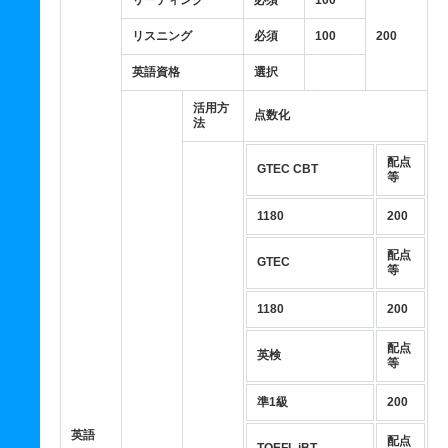
リーディング
必須
100
リスニング
必須
100
200
英語資格
選択
活用方
点数化
法
配点
GTEC CBT
等
1180
200
配点
GTEC
等
1180
200
配点
英検
等
準1級
200
英語
配点