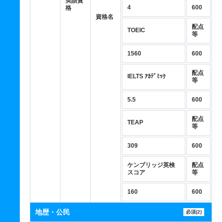
英語資
4
600
格
資格名
配点
TOEIC
等
1560
600
配点
IELTS ｱｶﾃﾞﾐｯｸ
等
5.5
600
配点
TEAP
等
309
600
ケンブリッジ英検
配点
スコア
等
160
600
地歴・公民
必須(2)