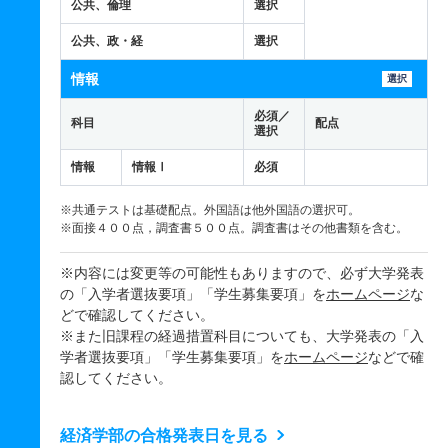
公共、倫理
選択
公共、政・経
選択
情報
選択
必須／
科目
配点
選択
情報
情報Ⅰ
必須
※共通テストは基礎配点。外国語は他外国語の選択可。
※面接４００点，調査書５００点。調査書はその他書類を含む。
※内容には変更等の可能性もありますので、必ず大学発表
の「入学者選抜要項」「学生募集要項」を
ホームページ
な
どで確認してください。
※また旧課程の経過措置科目についても、大学発表の「入
学者選抜要項」「学生募集要項」を
ホームページ
などで確
認してください。
経済学部の合格発表日を見る