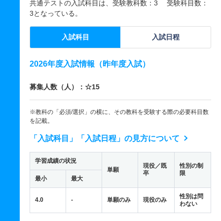
共通テストの入試科目は、受験教科数：3 受験科目数：
3となっている。
入試科目
入試日程
2026年度入試情報（昨年度入試）
募集人数（人）：☆15
※教科の「必須/選択」の横に、その教科を受験する際の必要科目数
を記載。
「入試科目」「入試日程」の見方について
学習成績の状況
現役／既
性別の制
単願
卒
限
最小
最大
性別は問
4.0
-
単願のみ
現役のみ
わない