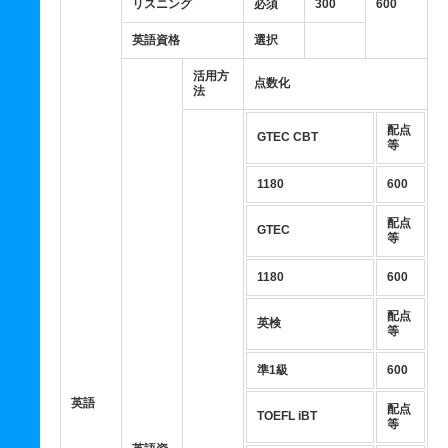
リスニング
必須
300
600
英語資格
選択
活用方
点数化
法
配点
GTEC CBT
等
1180
600
配点
GTEC
等
1180
600
配点
英検
等
準1級
600
英語
配点
TOEFL iBT
等