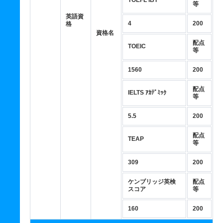
TOEFL iBT
等
英語資
4
200
格
資格名
配点
TOEIC
等
1560
200
配点
IELTS ｱｶﾃﾞﾐｯｸ
等
5.5
200
配点
TEAP
等
309
200
ケンブリッジ英検
配点
スコア
等
160
200