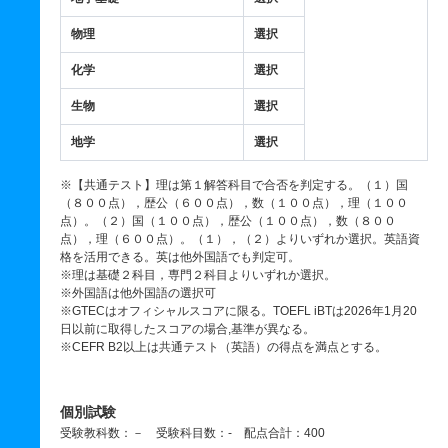
物理
選択
化学
選択
生物
選択
地学
選択
※【共通テスト】理は第１解答科目で合否を判定する。（１）国
（８００点），歴公（６００点），数（１００点），理（１００
点）。（２）国（１００点），歴公（１００点），数（８００
点），理（６００点）。（１），（２）よりいずれか選択。英語資
格を活用できる。英は他外国語でも判定可。
※理は基礎２科目，専門２科目よりいずれか選択。
※外国語は他外国語の選択可
※GTECはオフィシャルスコアに限る。TOEFL iBTは2026年1月20
日以前に取得したスコアの場合,基準が異なる。
※CEFR B2以上は共通テスト（英語）の得点を満点とする。
個別試験
受験教科数：－ 受験科目数：- 配点合計：400