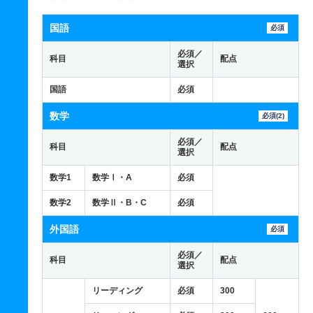
国語
必須
必須／
科目
配点
選択
国語
必須
数学
必須(2)
必須／
科目
配点
選択
数学1
数学Ⅰ・A
必須
数学2
数学Ⅱ・B・C
必須
外国語
必須
必須／
科目
配点
選択
リーディング
必須
300