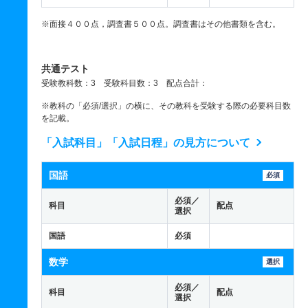
※面接４００点，調査書５００点。調査書はその他書類を含む。
共通テスト
受験教科数：3 受験科目数：3 配点合計：
※教科の「必須/選択」の横に、その教科を受験する際の必要科目数
を記載。
「入試科目」「入試日程」の見方について
国語
必須
必須／
科目
配点
選択
国語
必須
数学
選択
必須／
科目
配点
選択