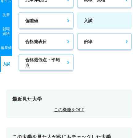
キャン
先輩
偏差値
入試
就職
資格
合格発表日
倍率
偏差値
合格最低点・平均
入試
点
最近見た大学
この機能をOFF
この大学を見た人が他にもチェックした大学