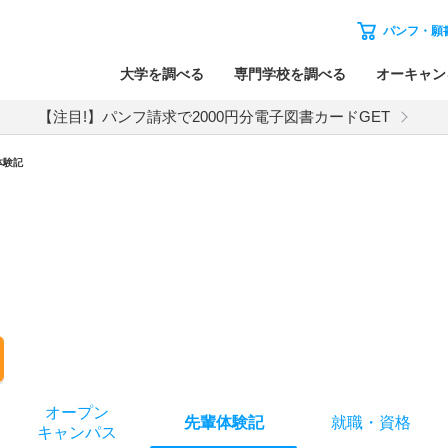
パンフ・願
大学を調べる
専門学校を調べる
オーキャン
【注目!】パンフ請求で2000円分電子図書カードGET
体験記
オー
プン
先輩
体験記
就職
・
資格
キャン
パス