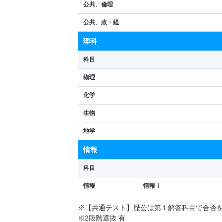
公共、倫理
公共、政・経
理科
科目
物理
化学
生物
地学
情報
科目
情報
情報Ⅰ
※【共通テスト】歴公は第１解答科目で合否
※2段階選抜 有