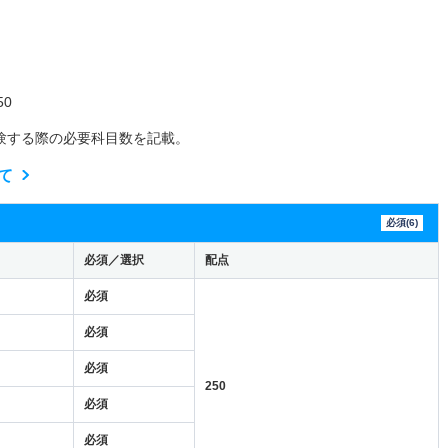
0
験する際の必要科目数を記載。
て
必須(6)
必須／選択
配点
必須
必須
必須
250
必須
必須