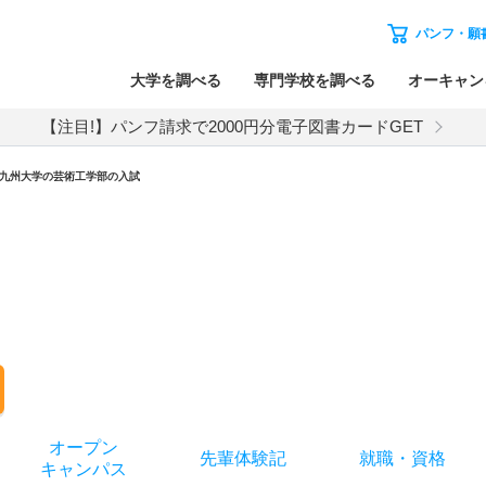
パンフ・願
大学を調べる
専門学校を調べる
オーキャン
【注目!】パンフ請求で2000円分電子図書カードGET
九州大学
の
芸術工学部の入試
オー
プン
先輩
体験記
就職
・
資格
キャン
パス