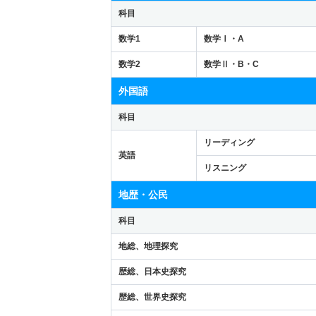
科目
数学1
数学Ⅰ・A
数学2
数学Ⅱ・B・C
外国語
科目
リーディング
英語
リスニング
地歴・公民
科目
地総、地理探究
歴総、日本史探究
歴総、世界史探究