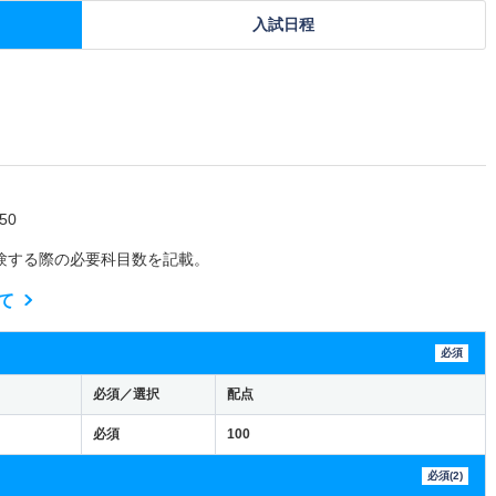
入試日程
50
験する際の必要科目数を記載。
て
必須
必須／選択
配点
必須
100
必須(2)