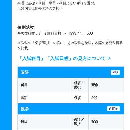
※理は基礎２科目，専門２科目よりいずれか選択。
※外国語は他外国語の選択可
個別試験
受験教科数：3 受験科目数：- 配点合計：600
※教科の「必須/選択」の横に、その教科を受験する際の必要科目数
を記載。
「入試科目」「入試日程」の見方について
国語
必須
必須／
科目
配点
選択
国語
必須
200
数学
必須(5)
必須／
科目
配点
選択