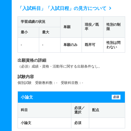
「入試科目」「入試日程」の見方について
学習成績の状況
現役／既
性別の制
単願
卒
限
最小
最大
性別は問
-
-
単願のみ
既卒可
わない
出願資格の詳細
（必須）成績・資格・活動等に関する出願条件なし。
試験内容
個別試験 受験教科数：- 受験科目数：-
小論文
必須
必須／
科目
配点
選択
小論文
必須