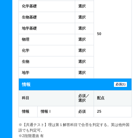
化学基礎
選択
生物基礎
選択
地学基礎
選択
50
物理
選択
化学
選択
生物
選択
地学
選択
情報
必須(1)
必須／
科目
配点
選択
情報
情報Ⅰ
必須
25
※【共通テスト】理は第１解答科目で合否を判定する。英は他外国
語でも判定可。
※2段階選抜 有