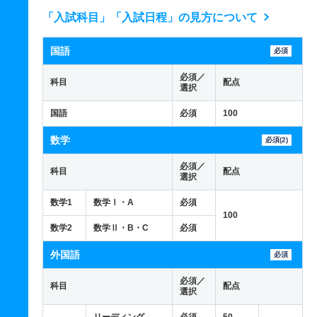
「入試科目」「入試日程」の見方について
国語
必須
必須／
科目
配点
選択
国語
必須
100
数学
必須(2)
必須／
科目
配点
選択
数学1
数学Ⅰ・A
必須
100
数学2
数学Ⅱ・B・C
必須
外国語
必須
必須／
科目
配点
選択