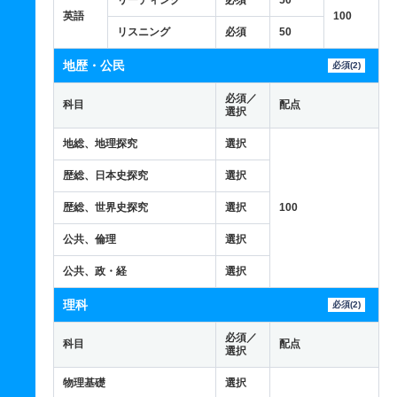
リーディング
必須
50
英語
100
リスニング
必須
50
地歴・公民
必須(2)
必須／
科目
配点
選択
地総、地理探究
選択
歴総、日本史探究
選択
歴総、世界史探究
選択
100
公共、倫理
選択
公共、政・経
選択
理科
必須(2)
必須／
科目
配点
選択
物理基礎
選択