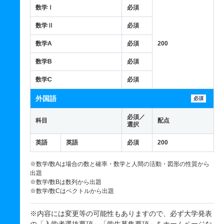
数学Ⅰ
必須
数学Ⅱ
必須
数学A
必須
200
数学B
必須
数学C
必須
外国語
必須
必須／
科目
配点
選択
英語
英語
必須
200
※数学/数Aは場合の数と確率・数学と人間の活動・図形の性質から
出題
※数学/数Bは数列から出題
※数学/数Cはベクトルから出題
※内容には変更等の可能性もありますので、必ず大学発表