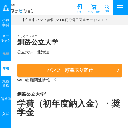
マナビジョン
検索
ログイン
パンフ・願書
【注目!】パンフ請求で2000円分電子図書カードGET
学部
学科
オー
くしろこうりつ
キャン
釧路公立大学
公立大学 北海道
先輩
学費
パンフ・願書取り寄せ
WEB出願関連情報
就職
資格
釧路公立大学/
偏差値
学費（初年度納入金）・奨
学金
入試