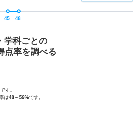
45
48
・学科ごとの
得点率を調べる
8
です。
率は
48～59%
です。