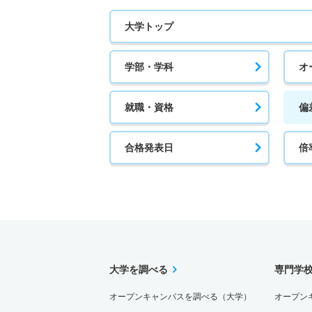
大学トップ
学部・学科
オ
就職・資格
偏
合格発表日
倍
大学を調べる
専門学
オープンキャンパスを調べる（大学）
オープン