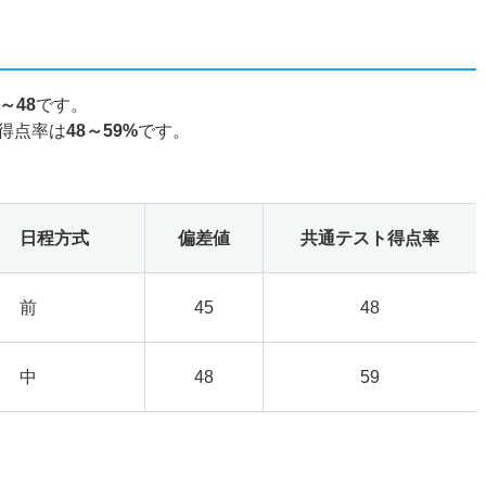
5～48
です。
得点率は
48～59%
です。
日程方式
偏差値
共通テスト得点率
前
45
48
中
48
59