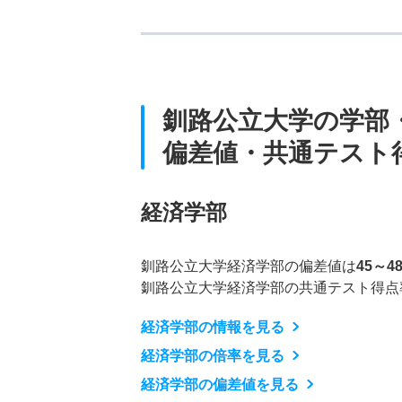
釧路公立大学の学部
偏差値・共通テスト
経済学部
釧路公立大学経済学部の偏差値は
45～4
釧路公立大学経済学部の共通テスト得点
経済学部の情報を見る
経済学部の倍率を見る
経済学部の偏差値を見る