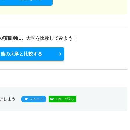
の項目別に、
大学を比較してみよう！
他の大学と比較する
アしよう
ツイート
LINEで送る