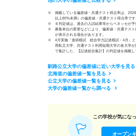
他の大学の偏差値と比較する
※ 掲載している偏差値・共通テスト得点率は、202
以上80%未満）の偏差値・共通テスト得点率です
※ Ｂ判定値は、過去の入試結果等からベネッセが予
※ 募集単位の変更などにより、偏差値・共通テスト
が表示される場合があります。
※ 4月実施「進研模試 総合学力記述模試・4月」
用私立大学、共通テスト利用短期大学の各大学が
で集計した、【記述総合集計】の判定値を掲載し
釧路公立大学の偏差値に近い大学を見る
北海道の偏差値一覧を見る
公立大学の偏差値一覧を見る
大学の偏差値一覧から調べる
この学校が気にな
オープン