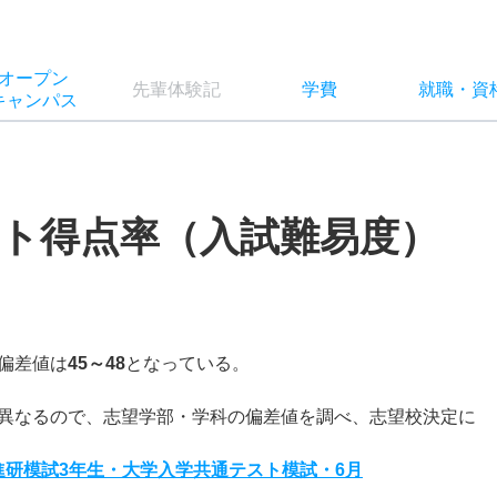
オー
プン
先輩
体験記
学費
就職
・
資
キャン
パス
ト得点率（入試難易度）
偏差値は
45～48
となっている。
異なるので、志望学部・学科の偏差値を調べ、志望校決定に
度進研模試3年生・大学入学共通テスト模試・6月