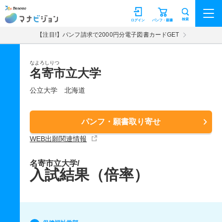
マナビジョン
検索
ログイン
パンフ・願書
【注目!】パンフ請求で2000円分電子図書カードGET
なよろしりつ
名寄市立大学
公立大学
北海道
パンフ・願書取り寄せ
WEB出願関連情報
名寄市立大学/
入試結果（倍率）