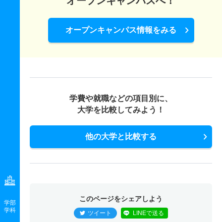
オープンキャンパスへ！
3人
1.10倍
1倍
49人
9人
8人
46.70
オープンキャンパス情報をみる
社会福祉学科 推薦 学校推薦地域指定
5人
1.10倍
1.70倍
28人
28人
26人
－
社会福祉学科 推薦 学校推薦型
18人
1.10倍
1.90倍
28人
28人
26人
－
学費や就職などの項目別に、
社会保育学科 一般 前
大学を比較してみよう！
22人
1.10倍
1倍
20人
19人
18人
41.10
他の大学と比較する
社会保育学科 一般 後
3人
1倍
1倍
22人
4人
4人
42.30
社会保育学科 推薦 学校推薦地域指定
5人
1倍
1倍
25人
25人
25人
－
このページをシェアしよう
学部
社会保育学科 推薦 学校推薦型
学科
ツイート
LINEで送る