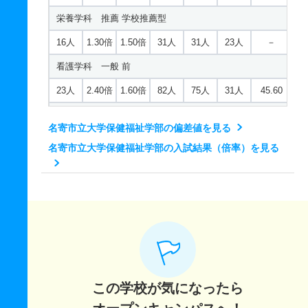
栄養学科 推薦 学校推薦型
16人
1.30倍
1.50倍
31人
31人
23人
－
看護学科 一般 前
23人
2.40倍
1.60倍
82人
75人
31人
45.60
看護学科 一般 後
名寄市立大学保健福祉学部の偏差値を見る
2人
12.50倍
6倍
80人
25人
2人
52.10
名寄市立大学保健福祉学部の入試結果（倍率）を見る
看護学科 推薦 学校推薦地域指定
5人
1.80倍
3倍
46人
46人
26人
－
看護学科 推薦 学校推薦型
20人
1.80倍
1.70倍
46人
46人
26人
－
社会福祉学科 一般 前
24人
1倍
1倍
34人
30人
30人
42.30
この学校が気になったら
社会福祉学科 一般 後