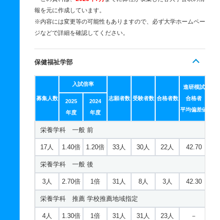
報を元に作成しています。
※内容には変更等の可能性もありますので、必ず大学ホームペー
ジなどで詳細を確認してください。
保健福祉学部
入試倍率
進研模試
募集人数
志願者数
受験者数
合格者数
合格者
2025
2024
平均偏差値
年度
年度
栄養学科 一般 前
17人
1.40倍
1.20倍
33人
30人
22人
42.70
栄養学科 一般 後
3人
2.70倍
1倍
31人
8人
3人
42.30
栄養学科 推薦 学校推薦地域指定
4人
1.30倍
1倍
31人
31人
23人
－