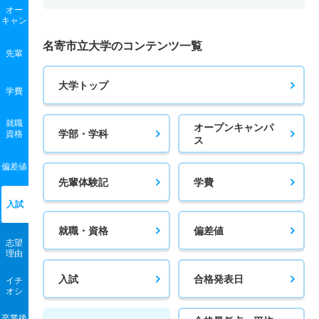
20人
1倍
1倍
25人
25人
25人
－
オー
キャン
名寄市立大学のコンテンツ一覧
先輩
大学トップ
学費
就職
オープンキャンパ
学部・学科
資格
ス
偏差値
先輩体験記
学費
入試
就職・資格
偏差値
志望
理由
入試
合格発表日
イチ
オシ
卒業後