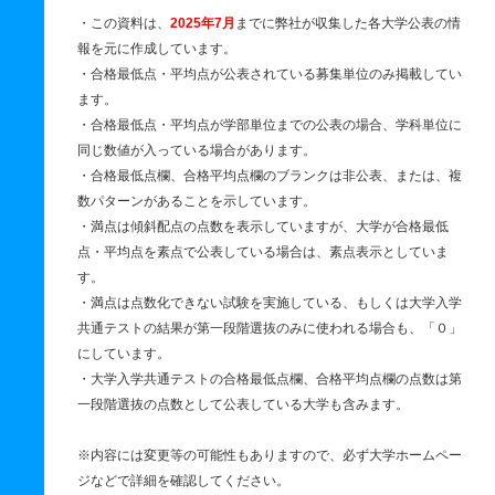
・この資料は、
2025年7月
までに弊社が収集した各大学公表の情
報を元に作成しています。
・合格最低点・平均点が公表されている募集単位のみ掲載してい
ます。
・合格最低点・平均点が学部単位までの公表の場合、学科単位に
同じ数値が入っている場合があります。
・合格最低点欄、合格平均点欄のブランクは非公表、または、複
数パターンがあることを示しています。
・満点は傾斜配点の点数を表示していますが、大学が合格最低
点・平均点を素点で公表している場合は、素点表示としていま
す。
・満点は点数化できない試験を実施している、もしくは大学入学
共通テストの結果が第一段階選抜のみに使われる場合も、「０」
にしています。
・大学入学共通テストの合格最低点欄、合格平均点欄の点数は第
一段階選抜の点数として公表している大学も含みます。
※内容には変更等の可能性もありますので、必ず大学ホームペー
ジなどで詳細を確認してください。