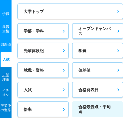
大学トップ
学費
就職
オープンキャンパ
学部・学科
資格
ス
偏差値
先輩体験記
学費
入試
就職・資格
偏差値
志望
理由
入試
合格発表日
イチ
オシ
卒業後
合格最低点・平均
倍率
の進路
点