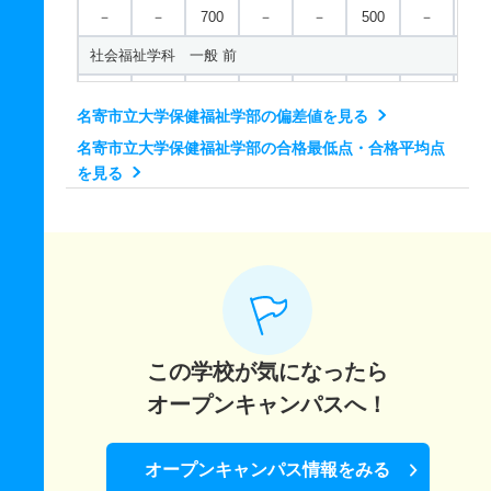
－
－
700
－
－
500
－
－
社会福祉学科 一般 前
－
－
600
－
－
400
－
－
名寄市立大学保健福祉学部の偏差値を見る
社会福祉学科 一般 後
名寄市立大学保健福祉学部の合格最低点・合格平均点
－
－
600
－
－
400
－
－
を見る
社会保育学科 一般 前
－
－
600
－
－
400
－
－
社会保育学科 一般 後
－
－
600
－
－
400
－
－
この学校が気になったら
オープンキャンパスへ！
オープンキャンパス情報をみる