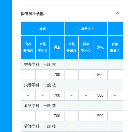
保健福祉学部
総合
共通テスト
個別
合格
合格
合格
合格
合格
合
満点
満点
最低点
平均点
最低点
平均点
最低点
平均
栄養学科 一般 前
－
－
700
－
－
500
－
－
栄養学科 一般 後
－
－
700
－
－
500
－
－
看護学科 一般 前
－
－
700
－
－
500
－
－
看護学科 一般 後