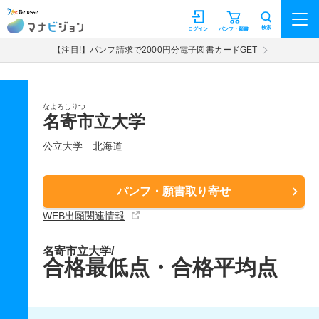
マナビジョン
検索
ログイン
パンフ・願書
【注目!】パンフ請求で2000円分電子図書カードGET
なよろしりつ
名寄市立大学
公立大学
北海道
パンフ・願書取り寄せ
WEB出願関連情報
名寄市立大学/
合格最低点・合格平均点