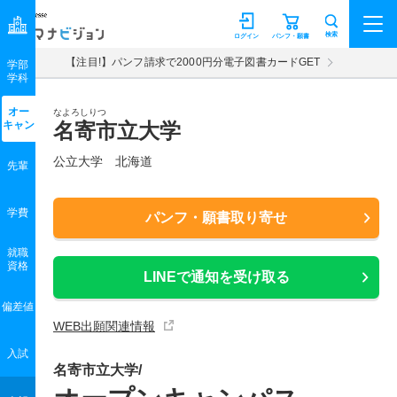
マナビジョン
検索
ログイン
パンフ・願書
【注目!】パンフ請求で2000円分電子図書カードGET
学部
学科
オー
なよろしりつ
キャン
名寄市立大学
公立大学 北海道
先輩
学費
パンフ・願書取り寄せ
就職
資格
LINEで通知を受け取る
偏差値
WEB出願関連情報
入試
名寄市立大学/