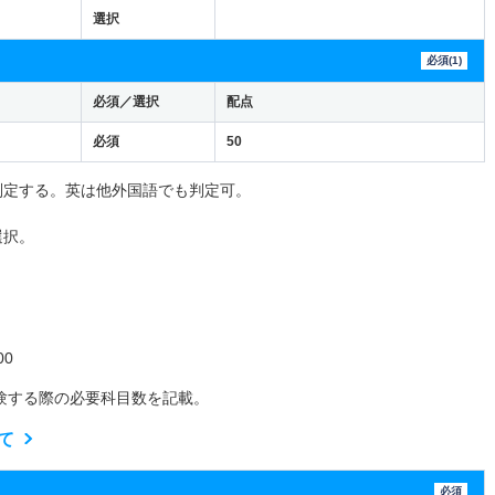
選択
必須(1)
必須／選択
配点
必須
50
判定する。英は他外国語でも判定可。
選択。
0
験する際の必要科目数を記載。
て
必須