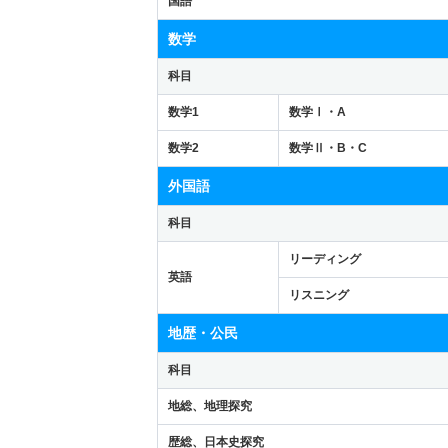
国語
数学
科目
数学1
数学Ⅰ・A
数学2
数学Ⅱ・B・C
外国語
科目
リーディング
英語
リスニング
地歴・公民
科目
地総、地理探究
歴総、日本史探究