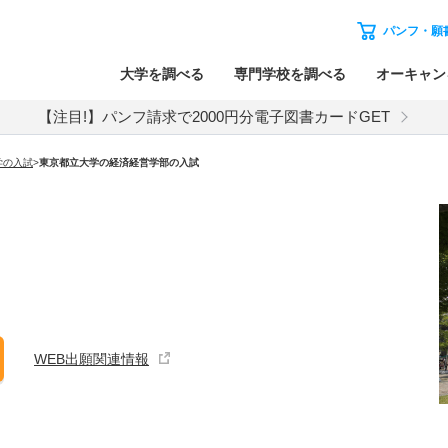
パンフ・願
大学を調べる
専門学校を調べる
オーキャン
【注目!】パンフ請求で2000円分電子図書カードGET
学
の入試
>
東京都立大学
の
経済経営学部の入試
WEB出願関連情報