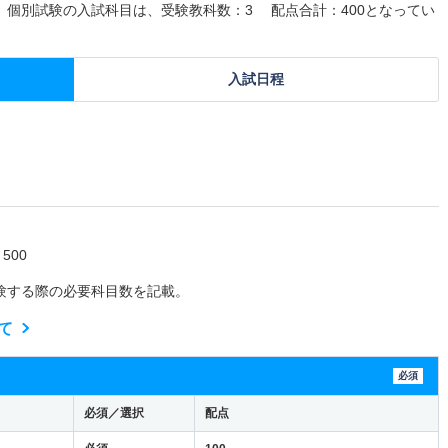
0、個別試験の入試科目は、受験教科数：3 配点合計：400となってい
入試日程
500
験する際の必要科目数を記載。
て
必須
必須／選択
配点