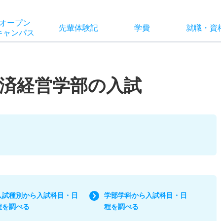
オー
プン
先輩
体験記
学費
就職
・
資
キャン
パス
済経営学部の入試
入試種別から入試科目・日
学部学科から入試科目・日
程を調べる
程を調べる