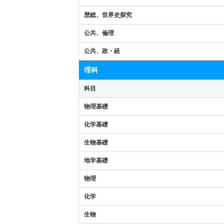
歴総、世界史探究
公共、倫理
公共、政・経
理科
科目
物理基礎
化学基礎
生物基礎
地学基礎
物理
化学
生物