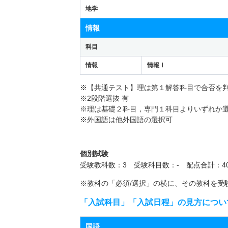
地学
情報
科目
情報
情報Ⅰ
※【共通テスト】理は第１解答科目で合否を
※2段階選抜 有
※理は基礎２科目，専門１科目よりいずれか
※外国語は他外国語の選択可
個別試験
受験教科数：3 受験科目数：- 配点合計：40
※教科の「必須/選択」の横に、その教科を受
「入試科目」「入試日程」の見方につい
国語