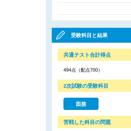
受験科目と結果
共通テスト合計得点
494点（配点700）
2次試験の受験科目
面接
苦戦した科目の問題