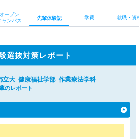
オー
プン
学費
就職
・
資
先輩
体験記
キャン
パス
般選抜対策レポート
都立大
健康福祉学部
作業療法学科
先輩のレポート