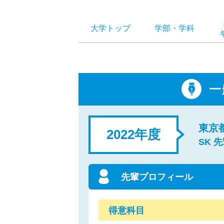
大学トップ
学部
・
学科
一
東京
2022年度
SK 
先輩プロフィール
得意科目