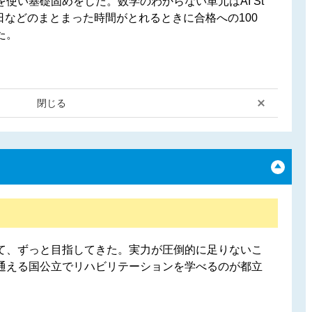
使い基礎固めをした。数学のわからない単元はAI St
土日などのまとまった時間がとれるときに合格への100
た。
閉じる
て、ずっと目指してきた。実力が圧倒的に足りないこ
通える国公立でリハビリテーションを学べるのが都立
。