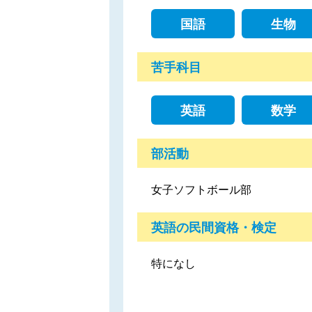
国語
生物
苦手科目
英語
数学
部活動
女子ソフトボール部
英語の民間資格・検定
特になし