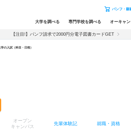
パンフ・願
大学を調べる
専門学校を調べる
オーキャン
【注目!】パンフ請求で2000円分電子図書カードGET
大学
の入試（科目・日程）
オー
プン
先輩
体験記
就職
・
資格
キャン
パス