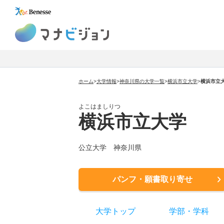
マナビジョン
ホーム
>
大学情報
>
神奈川県の大学一覧
>
横浜市立大学
>
横浜市立
よこはましりつ
横浜市立大学
公立大学
神奈川県
パンフ・願書取り寄せ
大学トップ
学部
・
学科