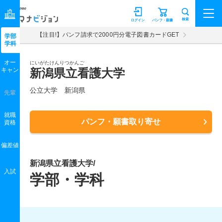
マナビジョン
検索
ログイン
パンフ・願書
【注目!】パンフ請求で2000円分電子図書カードGET
学部
学科
オー
にいがたけんりつかんご
キャン
新潟県立看護大学
公立大学 新潟県
先輩
就職
パンフ・願書取り寄せ
資格
偏差値
新潟県立看護大学/
入試
学部・学科