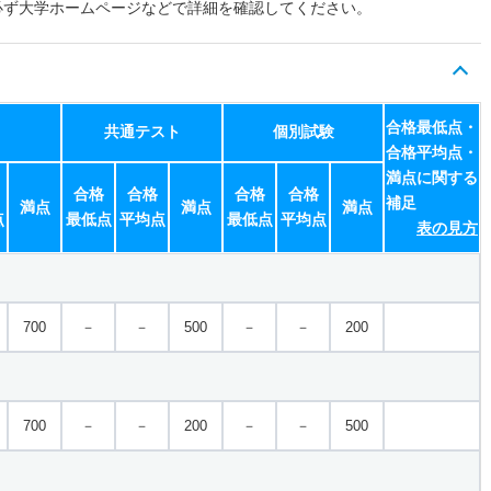
必ず大学ホームページなどで詳細を確認してください。
合格最低点・
共通テスト
個別試験
合格平均点・
満点に関する
合格
合格
合格
合格
補足
満点
満点
満点
点
最低点
平均点
最低点
平均点
表の見方
700
－
－
500
－
－
200
700
－
－
200
－
－
500