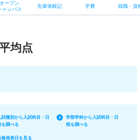
オー
プン
先輩
体験記
学費
就職
・
資
キャン
パス
平均点
入試種別から入試科目・日
学部学科から入試科目・日
程を調べる
程を調べる
合格発表日を見る