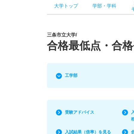
大学トップ
学部
・
学科
三条市立大学/
合格最低点・合格
工学部
受験アドバイス
入試結果（倍率）を見る