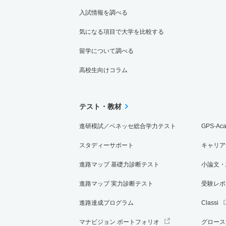
入試情報を調べる
気になる項目で大学を比較する
留学について調べる
高校生向けコラム
テスト・教材
進研模試／ベネッセ総合学力テスト
GPS-Ac
スタディーサポート
キャリア
進路マップ 基礎力診断テスト
小論文・
進路マップ 実力診断テスト
受験レポ
進路達成プログラム
Classi
マナビジョン ポートフォリオ
グロース