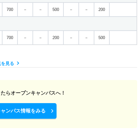
700
－
－
500
－
－
200
700
－
－
200
－
－
500
点を見る
ったら
オープンキャンパスへ！
キャンパス情報をみる