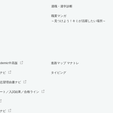
適職・適学診断
職業マンガ
～見つけよう！キミが活躍したい場所～
ademic中高版
進路マップ マナトレ
ナビ
タイピング
志望理由書ナビ
ート／入試結果／合格ライン
ナビ