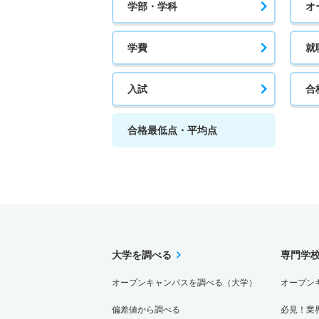
学部・学科
オ
学費
就
入試
合
合格最低点・平均点
大学を調べる
専門学
オープンキャンパスを調べる（大学）
オープン
偏差値から調べる
必見！業