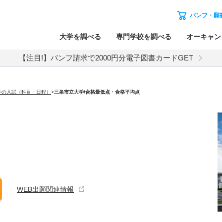
パンフ・願
大学を調べる
専門学校を調べる
オーキャン
【注目!】パンフ請求で2000円分電子図書カードGET
学の入試（科目・日程）
>
三条市立大学
/合格最低点・合格平均点
WEB出願関連情報