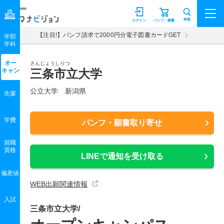
マナビジョン
検索
ログイン
パンフ・願書
【注目!】パンフ請求で2000円分電子図書カードGET
学部
学科
オー
さんじょうしりつ
キャン
三条市立大学
公立大学 新潟県
先輩
学費
パンフ・願書取り寄せ
就職
資格
LINEで通知を受け取る
偏差値
WEB出願関連情報
入試
三条市立大学/