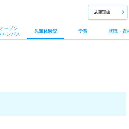
志望理由
オー
プン
先輩
体験記
学費
就職
・
資
キャン
パス