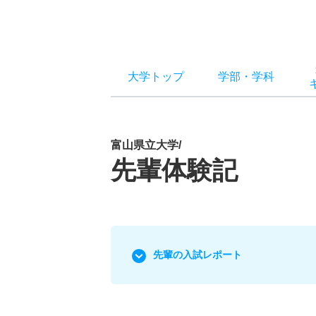
大学トップ
学部
・
学科
富山県立大学/
先輩体験記
先輩の入試レポート