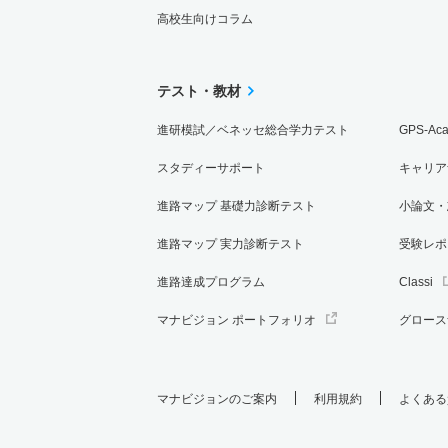
高校生向けコラム
テスト・教材
進研模試／ベネッセ総合学力テスト
GPS-Ac
スタディーサポート
キャリア
進路マップ 基礎力診断テスト
小論文・
進路マップ 実力診断テスト
受験レポ
進路達成プログラム
Classi
マナビジョン ポートフォリオ
グロース
マナビジョンのご案内
利用規約
よくある