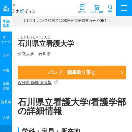
マナビジョン
検索
ログイン
パンフ・願書
【注目!】パンフ請求で2000円分電子図書カードGET
学部
学科
オー
いしかわけんりつかんご
キャン
石川県立看護大学
公立大学 石川県
先輩
学費
パンフ・願書取り寄せ
WEB出願関連情報
就職
資格
石川県立看護大学/看護学部
偏差値
の詳細情報
入試
学科・定員・所在地